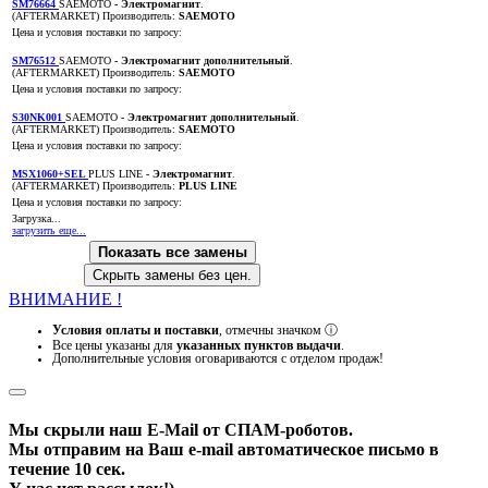
SM76664
SAEMOTO
- Электромагнит
.
(AFTERMARKET)
Производитель:
SAEMOTO
Цена и условия поставки по запросу:
SM76512
SAEMOTO
- Электромагнит дополнительный
.
(AFTERMARKET)
Производитель:
SAEMOTO
Цена и условия поставки по запросу:
S30NK001
SAEMOTO
- Электромагнит дополнительный
.
(AFTERMARKET)
Производитель:
SAEMOTO
Цена и условия поставки по запросу:
MSX1060+SEL
PLUS LINE
- Электромагнит
.
(AFTERMARKET)
Производитель:
PLUS LINE
Цена и условия поставки по запросу:
Загрузка...
загрузить еще...
Показать все замены
Скрыть замены без цен.
ВНИМАНИЕ !
Условия оплаты и поставки
, отмечны значком
ⓘ
Все цены указаны для
указанных пунктов выдачи
.
Дополнительные условия оговариваются с отделом продаж!
Мы скрыли наш
E-Mail
от СПАМ-роботов.
Мы отправим на Ваш e-mail автоматическое письмо в
течение 10 сек.