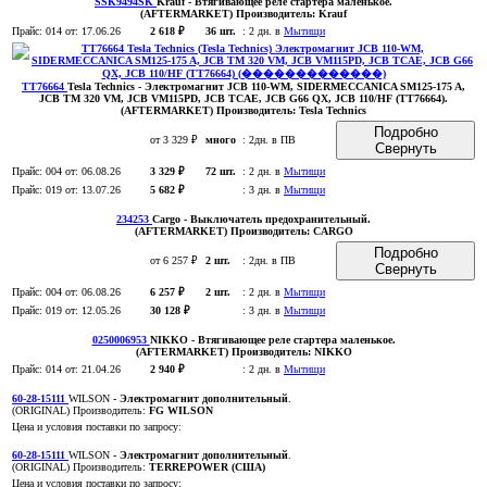
SSK9494SK
Krauf
- Втягивающее реле стартера маленькое
.
(AFTERMARKET)
Производитель:
Krauf
Прайс:
014
от: 17.06.26
2 618 ₽
36 шт.
:
2 дн. в
Мытищи
TT76664
Tesla Technics
- Электромагнит JCB 110-WM, SIDERMECCANICA SM125-175 A,
JCB TM 320 VM, JCB VM115PD, JCB TCAE, JCB G66 QX, JCB 110/HF (TT76664)
.
(AFTERMARKET)
Производитель:
Tesla Technics
Подробно
от 3 329 ₽
много
:
2дн. в ПВ
Свернуть
Прайс:
004
от: 06.08.26
3 329 ₽
72 шт.
:
2 дн. в
Мытищи
Прайс:
019
от: 13.07.26
5 682 ₽
:
3 дн. в
Мытищи
234253
Cargo
- Выключатель предохранительный
.
(AFTERMARKET)
Производитель:
CARGO
Подробно
от 6 257 ₽
2 шт.
:
2дн. в ПВ
Свернуть
Прайс:
004
от: 06.08.26
6 257 ₽
2 шт.
:
2 дн. в
Мытищи
Прайс:
019
от: 12.05.26
30 128 ₽
:
3 дн. в
Мытищи
0250006953
NIKKO
- Втягивающее реле стартера маленькое
.
(AFTERMARKET)
Производитель:
NIKKO
Прайс:
014
от: 21.04.26
2 940 ₽
:
2 дн. в
Мытищи
60-28-15111
WILSON
- Электромагнит дополнительный
.
(ORIGINAL)
Производитель:
FG WILSON
Цена и условия поставки по запросу:
60-28-15111
WILSON
- Электромагнит дополнительный
.
(ORIGINAL)
Производитель:
TERREPOWER (США)
Цена и условия поставки по запросу: