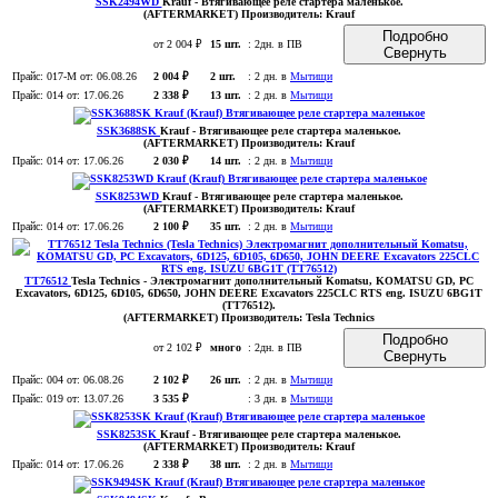
SSK2494WD
Krauf
- Втягивающее реле стартера маленькое
.
(AFTERMARKET)
Производитель:
Krauf
Подробно
от 2 004 ₽
15 шт.
:
2дн. в ПВ
Свернуть
Прайс:
017-M
от: 06.08.26
2 004 ₽
2 шт.
:
2 дн. в
Мытищи
Прайс:
014
от: 17.06.26
2 338 ₽
13 шт.
:
2 дн. в
Мытищи
SSK3688SK
Krauf
- Втягивающее реле стартера маленькое
.
(AFTERMARKET)
Производитель:
Krauf
Прайс:
014
от: 17.06.26
2 030 ₽
14 шт.
:
2 дн. в
Мытищи
SSK8253WD
Krauf
- Втягивающее реле стартера маленькое
.
(AFTERMARKET)
Производитель:
Krauf
Прайс:
014
от: 17.06.26
2 100 ₽
35 шт.
:
2 дн. в
Мытищи
TT76512
Tesla Technics
- Электромагнит дополнительный Komatsu, KOMATSU GD, PC
Excavators, 6D125, 6D105, 6D650, JOHN DEERE Excavators 225CLC RTS eng. ISUZU 6BG1T
(TT76512)
.
(AFTERMARKET)
Производитель:
Tesla Technics
Подробно
от 2 102 ₽
много
:
2дн. в ПВ
Свернуть
Прайс:
004
от: 06.08.26
2 102 ₽
26 шт.
:
2 дн. в
Мытищи
Прайс:
019
от: 13.07.26
3 535 ₽
:
3 дн. в
Мытищи
SSK8253SK
Krauf
- Втягивающее реле стартера маленькое
.
(AFTERMARKET)
Производитель:
Krauf
Прайс:
014
от: 17.06.26
2 338 ₽
38 шт.
:
2 дн. в
Мытищи