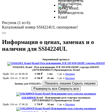
Рисунок (
1
из 6):
Каталожный номер SSI4224UL скопирован!
Информация о ценах, заменах и о
наличии для SSI4224UL
Запрошенный артикул:
SSI4224UL
Krauf
- Реле втягивающее JCB 110-WM,110/HF стартера KRAUF.
(AFTERMARKET)
Производитель:
Krauf
Прайс:
011
от: 06.08.26
3 508 ₽
1 шт.
:
2 дн. в
Мытищи
Прайс:
014
от: 17.06.26
4 746 ₽
45 шт.
:
2 дн. в
Мытищи
Показать лишнее
Скрыть лишнее
Замены для SSI4224UL:
Развернуть все
Свернуть все
SSK3688WD
Krauf
- Втягивающее реле стартера маленькое
.
(AFTERMARKET)
Производитель:
Krauf
Прайс:
014
от: 17.06.26
1 750 ₽
16 шт.
:
2 дн. в
Мытищи