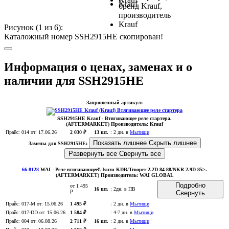
Рисунок (
1
из 6):
Каталожный номер SSH2915HE скопирован!
Информация о ценах, заменах и о
наличии для SSH2915HE
Запрошенный артикул:
SSH2915HE
Krauf
- Втягивающее реле стартера.
(AFTERMARKET)
Производитель:
Krauf
Прайс:
014
от: 17.06.26
2 030 ₽
13 шт.
:
2 дн. в
Мытищи
Показать лишнее
Скрыть лишнее
Замены для SSH2915HE:
Развернуть все
Свернуть все
66-8128
WAI
- Реле втягивающее!\ Isuzu KDB/Trooper 2.2D 84-88/NKR 2.9D 85>
.
(AFTERMARKET)
Производитель:
WAI GLOBAL
Подробно
от 1 495
16 шт.
:
2дн. в ПВ
₽
Свернуть
Прайс:
017-M
от: 15.06.26
1 495 ₽
:
2 дн. в
Мытищи
Прайс:
017-DD
от: 15.06.26
1 584 ₽
:
4-7 дн. в
Мытищи
Прайс:
004
от: 06.08.26
2 711 ₽
16 шт.
:
2 дн. в
Мытищи