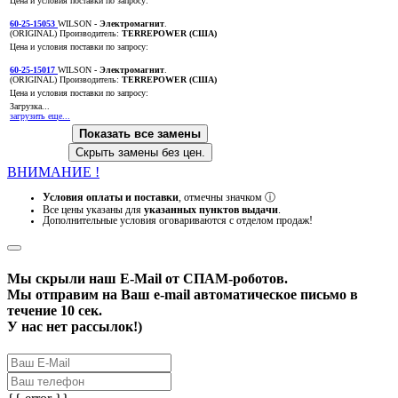
Цена и условия поставки по запросу:
60-25-15053
WILSON
- Электромагнит
.
(ORIGINAL)
Производитель:
TERREPOWER (США)
Цена и условия поставки по запросу:
60-25-15017
WILSON
- Электромагнит
.
(ORIGINAL)
Производитель:
TERREPOWER (США)
Цена и условия поставки по запросу:
Загрузка...
загрузить еще...
Показать все замены
Скрыть замены без цен.
ВНИМАНИЕ !
Условия оплаты и поставки
, отмечны значком
ⓘ
Все цены указаны для
указанных пунктов выдачи
.
Дополнительные условия оговариваются с отделом продаж!
Мы скрыли наш
E-Mail
от СПАМ-роботов.
Мы отправим на Ваш e-mail автоматическое письмо в
течение 10 сек.
У нас нет рассылок!)