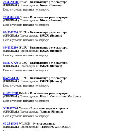
23343N3300
Nissan
- Втягивающее реле стартера
.
(ORIGINAL)
Производитель:
Nissan (Япония)
Цена и условия поставки по запросу:
2334307G00
Nissan
- Втягивающее реле стартера
.
(ORIGINAL)
Производитель:
Nissan (Япония)
Цена и условия поставки по запросу:
8944302290
ISUZU
- Втягивающее реле стартера
.
(ORIGINAL)
Производитель:
ISUZU (Япония)
Цена и условия поставки по запросу:
8942332290
ISUZU
- Втягивающее реле стартера
.
(ORIGINAL)
Производитель:
ISUZU (Япония)
Цена и условия поставки по запросу:
8942177720
ISUZU
- Втягивающее реле стартера
.
(ORIGINAL)
Производитель:
ISUZU (Япония)
Цена и условия поставки по запросу:
8942166330
ISUZU
- Втягивающее реле стартера
.
(ORIGINAL)
Производитель:
ISUZU (Япония)
Цена и условия поставки по запросу:
GD211378B
Hitachi
- Втягивающее реле стартера
.
(ORIGINAL)
Производитель:
Hitachi Construction Machinery
Цена и условия поставки по запросу:
X211437001
Yanmar
- Втягивающее реле стартера
.
(ORIGINAL)
Производитель:
Yanmar (Япония)
Цена и условия поставки по запросу:
60-25-15069
WILSON
- Электромагнит
.
(ORIGINAL)
Производитель:
TERREPOWER (США)