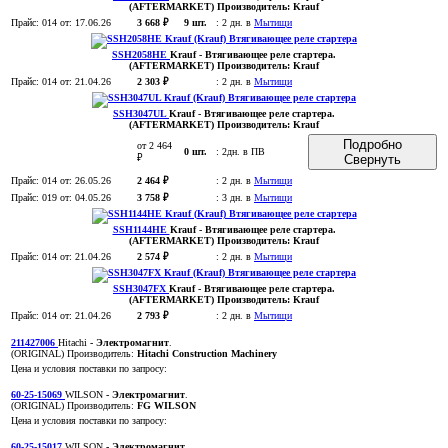
(AFTERMARKET)
Производитель:
Krauf
Прайс:
014
от: 17.06.26
3 668 ₽
9 шт.
:
2 дн. в
Мытищи
SSH2058HE
Krauf
- Втягивающее реле стартера
.
(AFTERMARKET)
Производитель:
Krauf
Прайс:
014
от: 21.04.26
2 303 ₽
:
2 дн. в
Мытищи
SSH3047UL
Krauf
- Втягивающее реле стартера
.
(AFTERMARKET)
Производитель:
Krauf
Подробно
от 2 464
0 шт.
:
2дн. в ПВ
₽
Свернуть
Прайс:
014
от: 26.05.26
2 464 ₽
:
2 дн. в
Мытищи
Прайс:
019
от: 04.05.26
3 758 ₽
:
3 дн. в
Мытищи
SSH1144HE
Krauf
- Втягивающее реле стартера
.
(AFTERMARKET)
Производитель:
Krauf
Прайс:
014
от: 21.04.26
2 574 ₽
:
2 дн. в
Мытищи
SSH3047FX
Krauf
- Втягивающее реле стартера
.
(AFTERMARKET)
Производитель:
Krauf
Прайс:
014
от: 21.04.26
2 793 ₽
:
2 дн. в
Мытищи
211427006
Hitachi
- Электромагнит
.
(ORIGINAL)
Производитель:
Hitachi Construction Machinery
Цена и условия поставки по запросу:
60-25-15069
WILSON
- Электромагнит
.
(ORIGINAL)
Производитель:
FG WILSON
Цена и условия поставки по запросу:
60-25-15017
WILSON
- Электромагнит
.