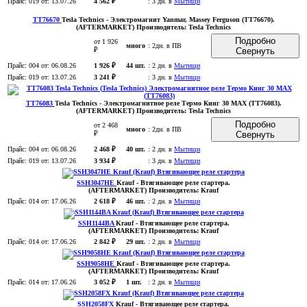
Прайс:
019
от: 13.07.26
4 562 ₽
:
3 дн. в
Мытищи
TT76670
Tesla Technics
- Электромагнит Yanmar, Massey Ferguson (TT76670)
.
(AFTERMARKET)
Производитель:
Tesla Technics
Подробно
от 1 926
много
:
2дн. в ПВ
₽
Свернуть
Прайс:
004
от: 06.08.26
1 926 ₽
44 шт.
:
2 дн. в
Мытищи
Прайс:
019
от: 13.07.26
3 241 ₽
:
3 дн. в
Мытищи
TT76083
Tesla Technics
- Электромагнитное реле Термо Кинг 30 MAX (TT76083)
.
(AFTERMARKET)
Производитель:
Tesla Technics
Подробно
от 2 468
много
:
2дн. в ПВ
₽
Свернуть
Прайс:
004
от: 06.08.26
2 468 ₽
40 шт.
:
2 дн. в
Мытищи
Прайс:
019
от: 13.07.26
3 934 ₽
:
3 дн. в
Мытищи
SSH3047HE
Krauf
- Втягивающее реле стартера
.
(AFTERMARKET)
Производитель:
Krauf
Прайс:
014
от: 17.06.26
2 618 ₽
46 шт.
:
2 дн. в
Мытищи
SSH1144BA
Krauf
- Втягивающее реле стартера
.
(AFTERMARKET)
Производитель:
Krauf
Прайс:
014
от: 17.06.26
2 842 ₽
29 шт.
:
2 дн. в
Мытищи
SSH9058HE
Krauf
- Втягивающее реле стартера
.
(AFTERMARKET)
Производитель:
Krauf
Прайс:
014
от: 17.06.26
3 052 ₽
1 шт.
:
2 дн. в
Мытищи
SSH2058FX
Krauf
- Втягивающее реле стартера
.