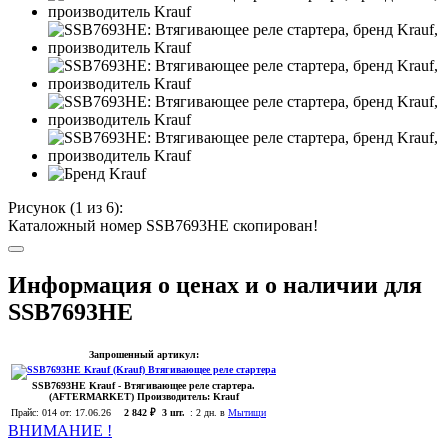
Рисунок (
1
из 6):
Каталожный номер SSB7693HE скопирован!
Информация о ценах и о наличии для
SSB7693HE
Запрошенный артикул:
SSB7693HE
Krauf
- Втягивающее реле стартера.
(AFTERMARKET)
Производитель:
Krauf
Прайс:
014
от: 17.06.26
2 842 ₽
3 шт.
:
2 дн. в
Мытищи
ВНИМАНИЕ !