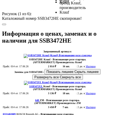
Рисунок (
1
из 6):
Каталожный номер SSB3472HE скопирован!
Информация о ценах, заменах и о
наличии для SSB3472HE
Запрошенный артикул:
SSB3472HE
Krauf
- Втягивающее реле стартера.
(AFTERMARKET)
Производитель:
Krauf
Прайс:
014
от: 17.06.26
2 814 ₽
16 шт.
:
2 дн. в
Мытищи
Показать лишнее
Скрыть лишнее
Замены для SSB3472HE:
Развернуть все
Свернуть все
SSB3472UL
Krauf
- Втягивающее реле стартера
.
(AFTERMARKET)
Производитель:
Krauf
Прайс:
014
от: 17.06.26
3 136 ₽
18 шт.
:
2 дн. в
Мытищи
640
ZM
- Втягивающее реле стартера
.
(AFTERMARKET)
Производитель:
ZM
Прайс:
014
от: 17.06.26
3 458 ₽
7 шт.
:
2 дн. в
Мытищи
0331402089
BOSCH Rexroth AG
- Втягивающее реле стартера
.