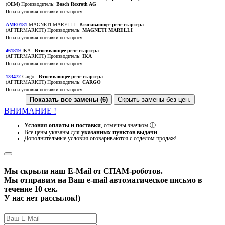
(OEM)
Производитель:
Bosch Rexroth AG
Цена и условия поставки по запросу:
AME0181
MAGNETI MARELLI
- Втягивающее реле стартера
.
(AFTERMARKET)
Производитель:
MAGNETI MARELLI
Цена и условия поставки по запросу:
461819
IKA
- Втягивающее реле стартера
.
(AFTERMARKET)
Производитель:
IKA
Цена и условия поставки по запросу:
133472
Cargo
- Втягивающее реле стартера
.
(AFTERMARKET)
Производитель:
CARGO
Цена и условия поставки по запросу:
Показать все замены (6)
Скрыть замены без цен.
ВНИМАНИЕ !
Условия оплаты и поставки
, отмечны значком
ⓘ
Все цены указаны для
указанных пунктов выдачи
.
Дополнительные условия оговариваются с отделом продаж!
Мы скрыли наш
E-Mail
от СПАМ-роботов.
Мы отправим на Ваш e-mail автоматическое письмо в
течение 10 сек.
У нас нет рассылок!)