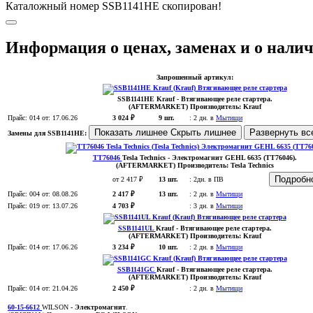
Каталожный номер SSB1141HE скопирован!
Информация о ценах, заменах и о нали
Запрошенный артикул:
SSB1141HE
Krauf
- Втягивающее реле стартера.
(AFTERMARKET)
Производитель:
Krauf
Прайс:
014
от: 17.06.26
3 024 ₽
9 шт.
:
2 дн. в
Мытищи
Показать лишнее
Скрыть лишнее
Развернуть в
Замены для SSB1141HE:
TT76046
Tesla Technics
- Электромагнит GEHL 6635 (TT76046)
.
(AFTERMARKET)
Производитель:
Tesla Technics
Подроб
от 2 417 ₽
13 шт.
:
2дн. в ПВ
Прайс:
004
от: 08.08.26
2 417 ₽
13 шт.
:
2 дн. в
Мытищи
Прайс:
019
от: 13.07.26
4 703 ₽
:
3 дн. в
Мытищи
SSB1141UL
Krauf
- Втягивающее реле стартера
.
(AFTERMARKET)
Производитель:
Krauf
Прайс:
014
от: 17.06.26
3 234 ₽
10 шт.
:
2 дн. в
Мытищи
SSB1141GC
Krauf
- Втягивающее реле стартера
.
(AFTERMARKET)
Производитель:
Krauf
Прайс:
014
от: 21.04.26
2 450 ₽
:
2 дн. в
Мытищи
60-15-6612
WILSON
- Электромагнит
.