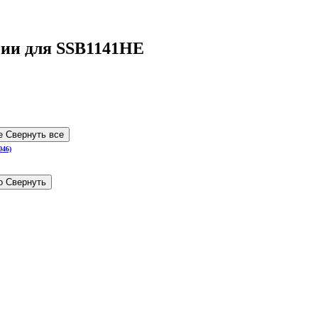
чии для SSB1141HE
се
Свернуть все
но
Свернуть