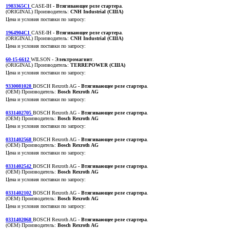
1983365C1
CASE-IH
- Втягивающее реле стартера
.
(ORIGINAL)
Производитель:
CNH Industrial (США)
Цена и условия поставки по запросу:
1964904C1
CASE-IH
- Втягивающее реле стартера
.
(ORIGINAL)
Производитель:
CNH Industrial (США)
Цена и условия поставки по запросу:
60-15-6612
WILSON
- Электромагнит
.
(ORIGINAL)
Производитель:
TERREPOWER (США)
Цена и условия поставки по запросу:
9330081028
BOSCH Rexroth AG
- Втягивающее реле стартера
.
(OEM)
Производитель:
Bosch Rexroth AG
Цена и условия поставки по запросу:
0331402705
BOSCH Rexroth AG
- Втягивающее реле стартера
.
(OEM)
Производитель:
Bosch Rexroth AG
Цена и условия поставки по запросу:
0331402568
BOSCH Rexroth AG
- Втягивающее реле стартера
.
(OEM)
Производитель:
Bosch Rexroth AG
Цена и условия поставки по запросу:
0331402542
BOSCH Rexroth AG
- Втягивающее реле стартера
.
(OEM)
Производитель:
Bosch Rexroth AG
Цена и условия поставки по запросу:
0331402102
BOSCH Rexroth AG
- Втягивающее реле стартера
.
(OEM)
Производитель:
Bosch Rexroth AG
Цена и условия поставки по запросу:
0331402068
BOSCH Rexroth AG
- Втягивающее реле стартера
.
(OEM)
Производитель:
Bosch Rexroth AG