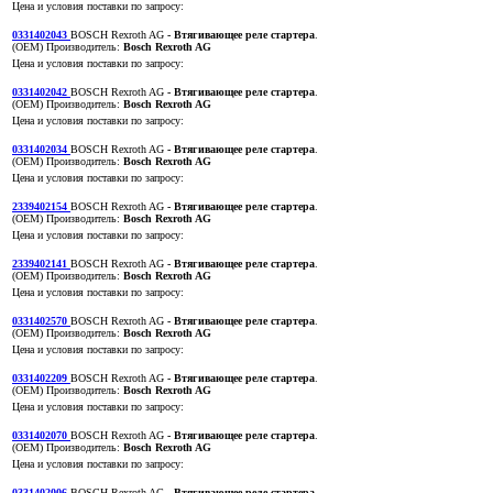
Цена и условия поставки по запросу:
0331402043
BOSCH Rexroth AG
- Втягивающее реле стартера
.
(OEM)
Производитель:
Bosch Rexroth AG
Цена и условия поставки по запросу:
0331402042
BOSCH Rexroth AG
- Втягивающее реле стартера
.
(OEM)
Производитель:
Bosch Rexroth AG
Цена и условия поставки по запросу:
0331402034
BOSCH Rexroth AG
- Втягивающее реле стартера
.
(OEM)
Производитель:
Bosch Rexroth AG
Цена и условия поставки по запросу:
2339402154
BOSCH Rexroth AG
- Втягивающее реле стартера
.
(OEM)
Производитель:
Bosch Rexroth AG
Цена и условия поставки по запросу:
2339402141
BOSCH Rexroth AG
- Втягивающее реле стартера
.
(OEM)
Производитель:
Bosch Rexroth AG
Цена и условия поставки по запросу:
0331402570
BOSCH Rexroth AG
- Втягивающее реле стартера
.
(OEM)
Производитель:
Bosch Rexroth AG
Цена и условия поставки по запросу:
0331402209
BOSCH Rexroth AG
- Втягивающее реле стартера
.
(OEM)
Производитель:
Bosch Rexroth AG
Цена и условия поставки по запросу:
0331402070
BOSCH Rexroth AG
- Втягивающее реле стартера
.
(OEM)
Производитель:
Bosch Rexroth AG
Цена и условия поставки по запросу:
0331402006
BOSCH Rexroth AG
- Втягивающее реле стартера
.