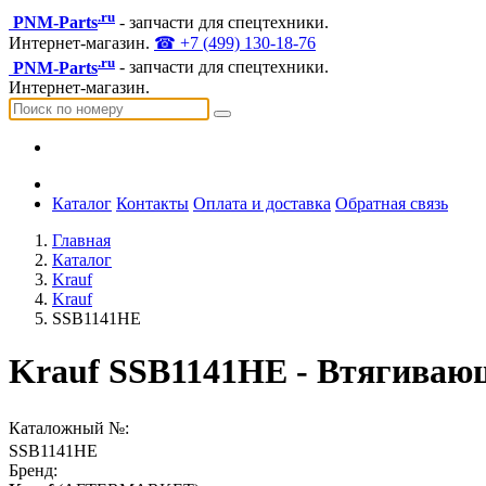
.ru
PNM-Parts
- запчасти для спецтехники.
Интернет-магазин.
☎ +7 (499) 130-18-76
.ru
PNM-Parts
- запчасти для спецтехники.
Интернет-магазин.
Каталог
Контакты
Оплата и доставка
Обратная связь
Главная
Каталог
Krauf
Krauf
SSB1141HE
Krauf SSB1141HE - Втягивающ
Каталожный №:
SSB1141HE
Бренд: