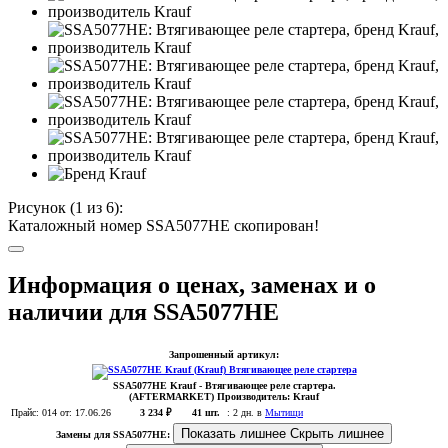
Рисунок (
1
из 6):
Каталожный номер SSA5077HE скопирован!
Информация о ценах, заменах и о
наличии для SSA5077HE
Запрошенный артикул:
SSA5077HE
Krauf
- Втягивающее реле стартера.
(AFTERMARKET)
Производитель:
Krauf
Прайс:
014
от: 17.06.26
3 234 ₽
41 шт.
:
2 дн. в
Мытищи
Показать лишнее
Скрыть лишнее
Замены для SSA5077HE: