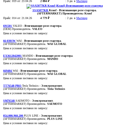
Прайс:
019
от: 23.04.26
2 884 ₽
:
3 дн. в
Мытищи
SSA5077KR
Krauf
- Втягивающее реле стартера
.
(AFTERMARKET)
Производитель:
Krauf
Прайс:
014
от: 21.04.26
4 779 ₽
:
2 дн. в
Мытищи
691501
VALEO
- Втягивающее реле стартера
.
(OEM)
Производитель:
VALEO
Цена и условия поставки по запросу:
66-0301W
WAI
- Втягивающее реле стартера
.
(AFTERMARKET)
Производитель:
WAI GLOBAL
Цена и условия поставки по запросу:
EX3612042001
MANDO
- Втягивающее реле стартера
.
(AFTERMARKET)
Производитель:
MANDO
Цена и условия поставки по запросу:
669404
WAI
- Втягивающее реле стартера
.
(AFTERMARKET)
Производитель:
WAI GLOBAL
Цена и условия поставки по запросу:
TT76548 PRO
Tesla Technics
- Электромагнит
.
(AFTERMARKET)
Производитель:
Tesla Technics
Цена и условия поставки по запросу:
SM76548
SAEMOTO
- Электромагнит
.
(AFTERMARKET)
Производитель:
SAEMOTO
Цена и условия поставки по запросу:
054.000.960.200
PLUS LINE
- Электромагнит
.
(AFTERMARKET)
Производитель:
PLUS LINE
Цена и условия поставки по запросу: