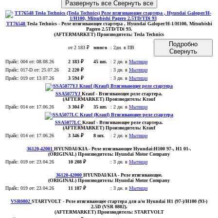
Развернуть все
Свернуть все
TT76548
Tesla Technics
- Реле втягивающее стартера , Hyundai Galoper/H-1/H100, Mitsubishi
Pagero 2.5TD/TDi 93
.
(AFTERMARKET)
Производитель:
Tesla Technics
Подробно
от 2 183 ₽
много
:
2дн. в ПВ
Свернуть
Прайс:
004
от: 08.08.26
2 183 ₽
45 шт.
:
2 дн. в
Мытищи
Прайс:
017-D
от: 25.07.26
2 220 ₽
:
3 дн. в
Мытищи
Прайс:
019
от: 13.07.26
3 594 ₽
:
3 дн. в
Мытищи
SSA5077YJ
Krauf
- Втягивающее реле стартера
.
(AFTERMARKET)
Производитель:
Krauf
Прайс:
014
от: 17.06.26
3 304 ₽
35 шт.
:
2 дн. в
Мытищи
SSA5077LC
Krauf
- Втягивающее реле стартера
.
(AFTERMARKET)
Производитель:
Krauf
Прайс:
014
от: 17.06.26
3 346 ₽
8 шт.
:
2 дн. в
Мытищи
36120-42001
HYUNDAI/KIA
- Реле втягивающее Hyundai:H100 97-, H1 01-
.
(ORIGINAL)
Производитель:
Hyundai Motor Company
Прайс:
019
от: 23.04.26
10 208 ₽
:
3 дн. в
Мытищи
36120-42000
HYUNDAI/KIA
- Реле втягивающее
.
(ORIGINAL)
Производитель:
Hyundai Motor Company
Прайс:
019
от: 23.04.26
11 187 ₽
:
3 дн. в
Мытищи
VSR0802
STARTVOLT
- Реле втягивающее стартера для а/м Hyundai H1 (97-)/H100 (93-)
2.5D (VSR 0802)
.
(AFTERMARKET)
Производитель:
STARTVOLT