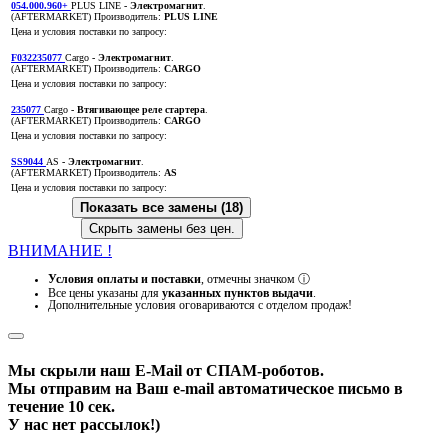
054.000.960+
PLUS LINE
- Электромагнит
.
(AFTERMARKET)
Производитель:
PLUS LINE
Цена и условия поставки по запросу:
F032235077
Cargo
- Электромагнит
.
(AFTERMARKET)
Производитель:
CARGO
Цена и условия поставки по запросу:
235077
Cargo
- Втягивающее реле стартера
.
(AFTERMARKET)
Производитель:
CARGO
Цена и условия поставки по запросу:
SS9044
AS
- Электромагнит
.
(AFTERMARKET)
Производитель:
AS
Цена и условия поставки по запросу:
Показать все замены (18)
Скрыть замены без цен.
ВНИМАНИЕ !
Условия оплаты и поставки
, отмечны значком
ⓘ
Все цены указаны для
указанных пунктов выдачи
.
Дополнительные условия оговариваются с отделом продаж!
Мы скрыли наш
E-Mail
от СПАМ-роботов.
Мы отправим на Ваш e-mail автоматическое письмо в
течение 10 сек.
У нас нет рассылок!)