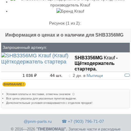
Рисунок (
1
из 2):
Информация о ценах и о наличии для SHB3356MG
Запрошенный артикул:
SHB3356MG
Krauf
-
Щёткодержатель
стартера.
1 036 ₽
44 шт.
:
2 дн. в
Мытищи
ВНИМАНИЕ !
Условия оплаты и поставки
, отмечны значком
ⓘ
Все цены указаны для
указанных пунктов выдачи
.
Дополнительные условия оговариваются с отделом продаж!
@pnm-parts.ru
☎ +7 (903) 796-71-07
©
2016—2026
"ПНЕВМОМАШ".
Запасные части и расходные