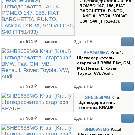
- Щеткодержатель ALFA
ROMEO 147, 156, FIAT
BARCHETTA, PUNTO,
LANCIA LYBRA, VOLVO
C30, S40 (TT51433)
.
от 571 ₽
много
:
2дн. в ПВ
SHB2658MG
Krauf
-
Щеткодержатель
стартера!\ BMW, Fiat, GM,
MB, Renault, Rover,
Toyota, VW, Audi
.
от 579 ₽
много
:
2дн. в ПВ
SHB1658MG
Krauf
-
Щеткодержатель
стартера KRAUF
.
от 588 ₽
много
:
2дн. в ПВ
SHB0658MG
Krauf
-
Щеткодержатель