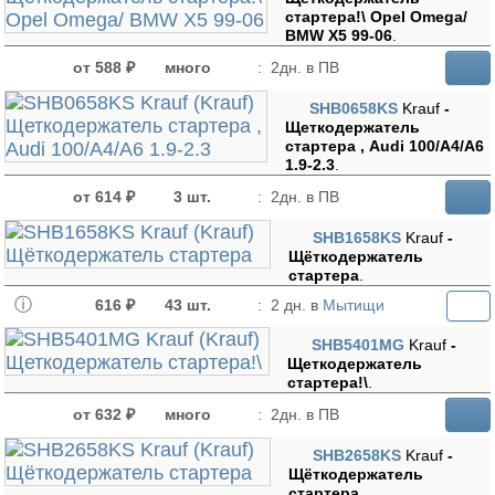
стартера!\ Opel Omega/
BMW X5 99-06
.
от 588 ₽
много
:
2дн. в ПВ
SHB0658KS
Krauf
-
Щеткодержатель
стартера , Audi 100/A4/A6
1.9-2.3
.
от 614 ₽
3 шт.
:
2дн. в ПВ
SHB1658KS
Krauf
-
Щёткодержатель
стартера
.
616 ₽
43 шт.
:
2 дн. в
Мытищи
SHB5401MG
Krauf
-
Щеткодержатель
стартера!\
.
от 632 ₽
много
:
2дн. в ПВ
SHB2658KS
Krauf
-
Щёткодержатель
стартера
.