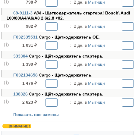
798 ₽
:
2 дн. в
Мытищи
69-9111-3
WAI
- Щеткодержатель стартера! Bosch\ Audi
100/80/A4/A6/A8 2.6/2.8 <02
.
982 ₽
:
2 дн. в
Мытищи
F032335531
Cargo
- Щеткодержатель OE
.
1 031 ₽
:
2 дн. в
Мытищи
333304
Cargo
- Щёткодержатель стартера
.
1 399 ₽
:
2 дн. в
Мытищи
F032134658
Cargo
- Щеткодержатель
.
1 476 ₽
:
2 дн. в
Мытищи
138326
Cargo
- Щёткодержатель стартера
.
2 623 ₽
:
2 дн. в
Мытищи
Показать все замены
ВНИМАНИЕ !