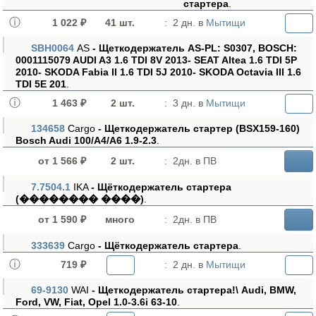
стартера
.
1 022 ₽
41 шт.
:
2 дн. в
Мытищи
SBH0064
AS
- Щеткодержатель AS-PL: S0307, BOSCH:
0001115079 AUDI A3 1.6 TDI 8V 2013- SEAT Altea 1.6 TDI 5P
2010- SKODA Fabia II 1.6 TDI 5J 2010- SKODA Octavia III 1.6
TDI 5E 201
.
1 463 ₽
2 шт.
:
3 дн. в
Мытищи
134658
Cargo
- Щеткодержатель стартер (BSX159-160)
Bosch Audi 100/A4/A6 1.9-2.3
.
от 1 566 ₽
2 шт.
:
2дн. в ПВ
7.7504.1
IKA
- Щёткодержатель стартера
(�������� ����)
.
от 1 590 ₽
много
:
2дн. в ПВ
333639
Cargo
- Щёткодержатель стартера
.
719 ₽
:
2 дн. в
Мытищи
69-9130
WAI
- Щеткодержатель стартера!\ Audi, BMW,
Ford, VW, Fiat, Opel 1.0-3.6i 63-10
.