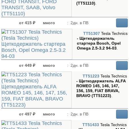
(TT51110)
.
от 415 ₽
много
:
2дн. в ПВ
TT51307
Tesla Technics
- Щеткодержатель
стартера Bosch, Opel
Omega 2.5-3.2 94-03
.
от 449 ₽
много
:
2дн. в ПВ
TT51223
Tesla Technics
- Щеткодержатель ALFA
ROMEO 145, 146, 147,
156, 159, FIAT BRAVA,
BRAVO (TT51223)
.
от 497 ₽
много
:
2дн. в ПВ
TT51433
Tesla Technics