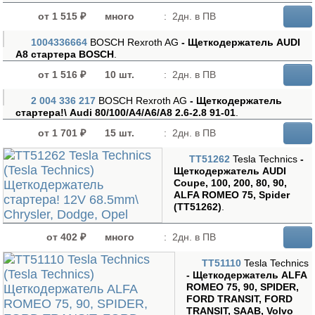
от 1 515 ₽
много
:
2дн. в ПВ
1004336664
BOSCH Rexroth AG
- Щеткодержатель AUDI
A8 стартера BOSCH
.
от 1 516 ₽
10 шт.
:
2дн. в ПВ
2 004 336 217
BOSCH Rexroth AG
- Щеткодержатель
стартера!\ Audi 80/100/A4/A6/A8 2.6-2.8 91-01
.
от 1 701 ₽
15 шт.
:
2дн. в ПВ
TT51262
Tesla Technics
-
Щеткодержатель AUDI
Coupe, 100, 200, 80, 90,
ALFA ROMEO 75, Spider
(TT51262)
.
от 402 ₽
много
:
2дн. в ПВ
TT51110
Tesla Technics
- Щеткодержатель ALFA
ROMEO 75, 90, SPIDER,
FORD TRANSIT, FORD
TRANSIT, SAAB, Volvo