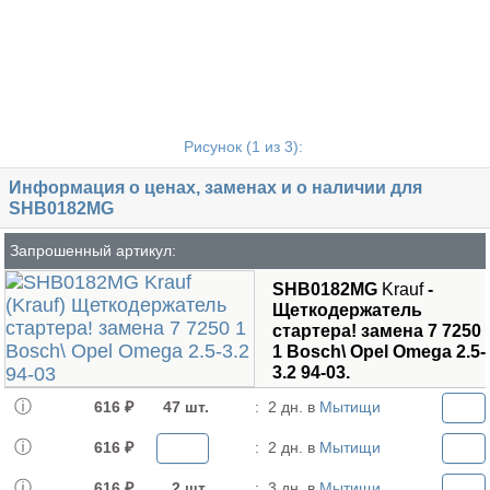
Рисунок (
1
из 3):
Информация о ценах, заменах и о наличии для
SHB0182MG
Запрошенный артикул:
SHB0182MG
Krauf
-
Щеткодержатель
стартера! замена 7 7250
1 Bosch\ Opel Omega 2.5-
3.2 94-03.
616 ₽
47 шт.
:
2 дн. в
Мытищи
616 ₽
:
2 дн. в
Мытищи
616 ₽
2 шт.
:
3 дн. в
Мытищи