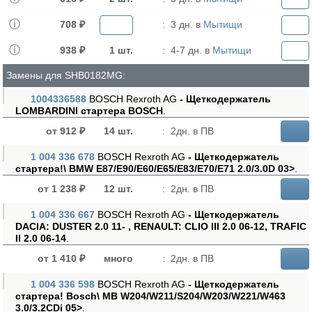
708 ₽
:
3 дн. в
Мытищи
938 ₽
1 шт.
:
4-7 дн. в
Мытищи
Замены для SHB0182MG:
1004336588
BOSCH Rexroth AG
- Щеткодержатель
LOMBARDINI стартера BOSCH
.
от 912 ₽
14 шт.
:
2дн. в ПВ
1 004 336 678
BOSCH Rexroth AG
- Щеткодержатель
стартера!\ BMW E87/E90/E60/E65/E83/E70/E71 2.0/3.0D 03>
.
от 1 238 ₽
12 шт.
:
2дн. в ПВ
1 004 336 667
BOSCH Rexroth AG
- Щеткодержатель
DACIA: DUSTER 2.0 11- , RENAULT: CLIO III 2.0 06-12, TRAFIC
II 2.0 06-14
.
от 1 410 ₽
много
:
2дн. в ПВ
1 004 336 598
BOSCH Rexroth AG
- Щеткодержатель
стартера! Bosch\ MB W204/W211/S204/W203/W221/W463
3.0/3.2CDi 05>
.