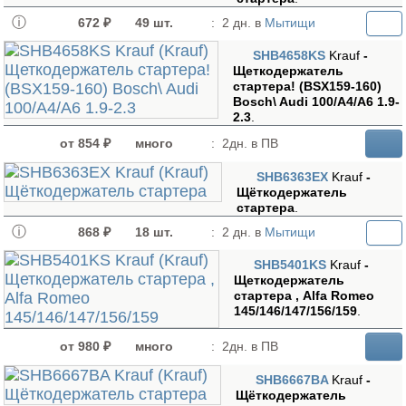
672 ₽
49 шт.
:
2 дн. в
Мытищи
SHB4658KS
Krauf
-
Щеткодержатель
стартера! (BSX159-160)
Bosch\ Audi 100/A4/A6 1.9-
2.3
.
от 854 ₽
много
:
2дн. в ПВ
SHB6363EX
Krauf
-
Щёткодержатель
стартера
.
868 ₽
18 шт.
:
2 дн. в
Мытищи
SHB5401KS
Krauf
-
Щеткодержатель
стартера , Alfa Romeo
145/146/147/156/159
.
от 980 ₽
много
:
2дн. в ПВ
SHB6667BA
Krauf
-
Щёткодержатель