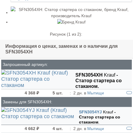
Рисунок (
1
из 2):
Информация о ценах, заменах и о наличии для
SFN3054XH
Запрошенный артикул:
SFN3054XH
Krauf
-
Статор стартера со
стаканом.
4 368 ₽
5 шт.
:
2 дн. в
Мытищи
Замены для SFN3054XH:
SFN3054YJ
Krauf
-
Статор стартера со
стаканом
.
4 662 ₽
4 шт.
:
2 дн. в
Мытищи