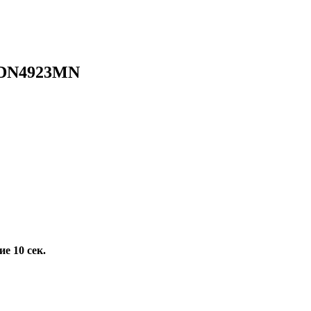
 SDN4923MN
е 10 сек.