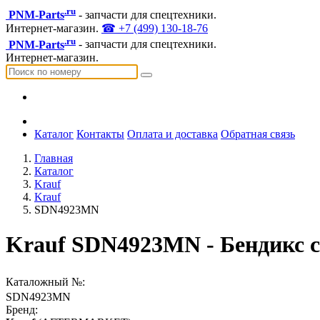
.ru
PNM-Parts
- запчасти для спецтехники.
Интернет-магазин.
☎ +7 (499) 130-18-76
.ru
PNM-Parts
- запчасти для спецтехники.
Интернет-магазин.
Каталог
Контакты
Оплата и доставка
Обратная связь
Главная
Каталог
Krauf
Krauf
SDN4923MN
Krauf SDN4923MN - Бендикс с
Каталожный №:
SDN4923MN
Бренд: