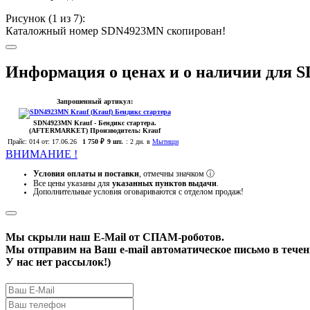
Рисунок (
1
из 7):
Каталожный номер SDN4923MN скопирован!
Информация о ценах и о наличии для
Запрошенный артикул:
SDN4923MN
Krauf
- Бендикс стартера.
(AFTERMARKET)
Производитель:
Krauf
Прайс:
014
от: 17.06.26
1 750 ₽
9 шт.
:
2 дн. в
Мытищи
ВНИМАНИЕ !
Условия оплаты и поставки
, отмечны значком
ⓘ
Все цены указаны для
указанных пунктов выдачи
.
Дополнительные условия оговариваются с отделом продаж!
Мы скрыли наш
E-Mail
от СПАМ-роботов.
Мы отправим на Ваш e-mail автоматическое письмо в течени
У нас нет рассылок!)