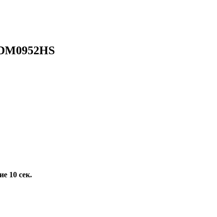
SDM0952HS
е 10 сек.