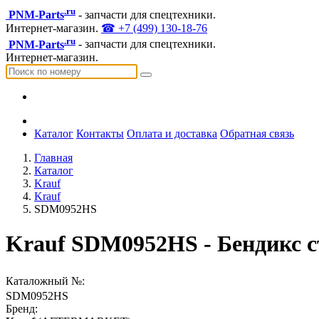
.ru
PNM-Parts
- запчасти для спецтехники.
Интернет-магазин.
☎ +7 (499) 130-18-76
.ru
PNM-Parts
- запчасти для спецтехники.
Интернет-магазин.
Каталог
Контакты
Оплата и доставка
Обратная связь
Главная
Каталог
Krauf
Krauf
SDM0952HS
Krauf SDM0952HS - Бендикс с
Каталожный №:
SDM0952HS
Бренд: