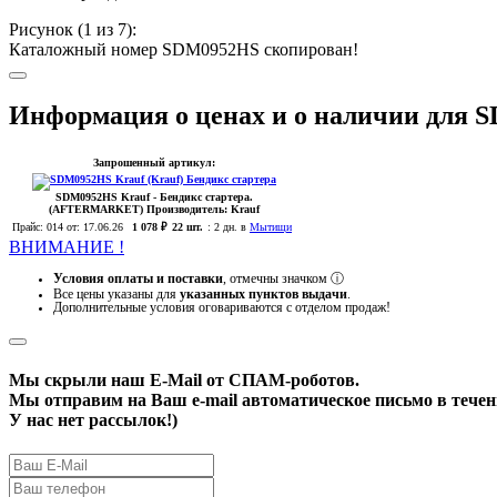
Рисунок (
1
из 7):
Каталожный номер SDM0952HS скопирован!
Информация о ценах и о наличии для 
Запрошенный артикул:
SDM0952HS
Krauf
- Бендикс стартера.
(AFTERMARKET)
Производитель:
Krauf
Прайс:
014
от: 17.06.26
1 078 ₽
22 шт.
:
2 дн. в
Мытищи
ВНИМАНИЕ !
Условия оплаты и поставки
, отмечны значком
ⓘ
Все цены указаны для
указанных пунктов выдачи
.
Дополнительные условия оговариваются с отделом продаж!
Мы скрыли наш
E-Mail
от СПАМ-роботов.
Мы отправим на Ваш e-mail автоматическое письмо в течени
У нас нет рассылок!)