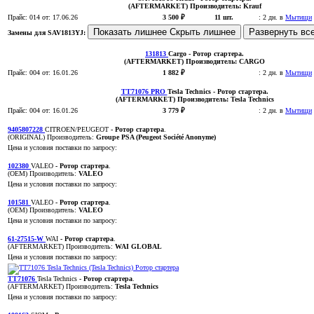
(AFTERMARKET)
Производитель:
Krauf
Прайс:
014
от: 17.06.26
3 500 ₽
11 шт.
:
2 дн. в
Мытищи
Показать лишнее
Скрыть лишнее
Развернуть вс
Замены для SAV1813YJ:
131813
Cargo
- Ротор стартера
.
(AFTERMARKET)
Производитель:
CARGO
Прайс:
004
от: 16.01.26
1 882 ₽
:
2 дн. в
Мытищи
TT71076 PRO
Tesla Technics
- Ротор стартера
.
(AFTERMARKET)
Производитель:
Tesla Technics
Прайс:
004
от: 16.01.26
3 779 ₽
:
2 дн. в
Мытищи
9405807228
CITROEN/PEUGEOT
- Ротор стартера
.
(ORIGINAL)
Производитель:
Groupe PSA (Peugeot Société Anonyme)
Цена и условия поставки по запросу:
102380
VALEO
- Ротор стартера
.
(OEM)
Производитель:
VALEO
Цена и условия поставки по запросу:
101581
VALEO
- Ротор стартера
.
(OEM)
Производитель:
VALEO
Цена и условия поставки по запросу:
61-27515-W
WAI
- Ротор стартера
.
(AFTERMARKET)
Производитель:
WAI GLOBAL
Цена и условия поставки по запросу:
TT71076
Tesla Technics
- Ротор стартера
.
(AFTERMARKET)
Производитель:
Tesla Technics
Цена и условия поставки по запросу: