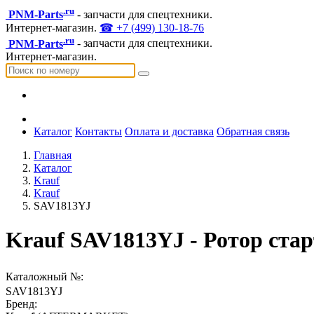
.ru
PNM-Parts
- запчасти для спецтехники.
Интернет-магазин.
☎ +7 (499) 130-18-76
.ru
PNM-Parts
- запчасти для спецтехники.
Интернет-магазин.
Каталог
Контакты
Оплата и доставка
Обратная связь
Главная
Каталог
Krauf
Krauf
SAV1813YJ
Krauf SAV1813YJ - Ротор ста
Каталожный №:
SAV1813YJ
Бренд: