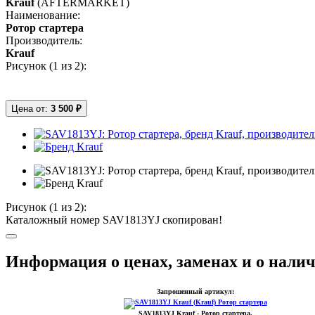
Krauf
(AFTERMARKET)
Наименование:
Ротор стартера
Производитель:
Krauf
Рисунок (
1
из 2):
Цена от:
3 500 ₽
Рисунок (
1
из 2):
Каталожный номер SAV1813YJ скопирован!
Информация о ценах, заменах и о нали
Запрошенный артикул:
SAV1813YJ
Krauf
- Ротор стартера.