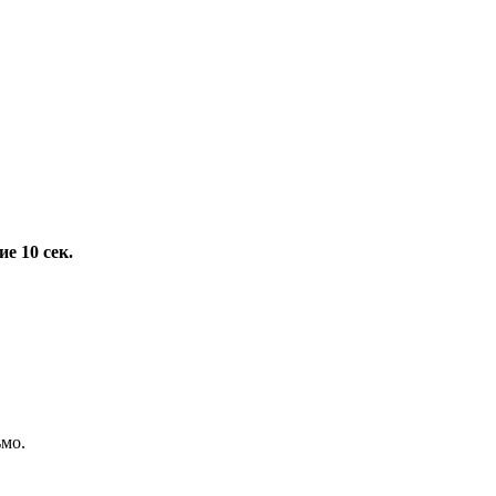
е 10 сек.
ьмо.