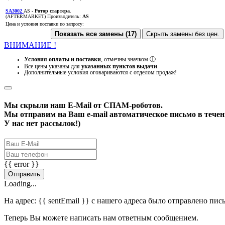
SA3002
AS
- Ротор стартера
.
(AFTERMARKET)
Производитель:
AS
Цена и условия поставки по запросу:
Показать все замены (17)
Скрыть замены без цен.
ВНИМАНИЕ !
Условия оплаты и поставки
, отмечны значком
ⓘ
Все цены указаны для
указанных пунктов выдачи
.
Дополнительные условия оговариваются с отделом продаж!
Мы скрыли наш
E-Mail
от СПАМ-роботов.
Мы отправим на Ваш e-mail автоматическое письмо в течени
У нас нет рассылок!)
{{ error }}
Отправить
Loading...
На адрес:
{{ sentEmail }}
с нашего адреса было отправлено пис
Теперь Вы можете написать нам ответным сообщением.