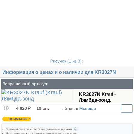
Рисунок (
1
из 3):
Информация о ценах и о наличии для KR3027N
Запрошенный артикул:
KR3027N
Krauf
-
Лямбда-зонд.
4 620 ₽
19 шт.
:
2 дн. в
Мытищи
ВНИМАНИЕ !
Условия оплаты и поставки
, отмечны значком
ⓘ
Все цены указаны для
указанных пунктов выдачи
.