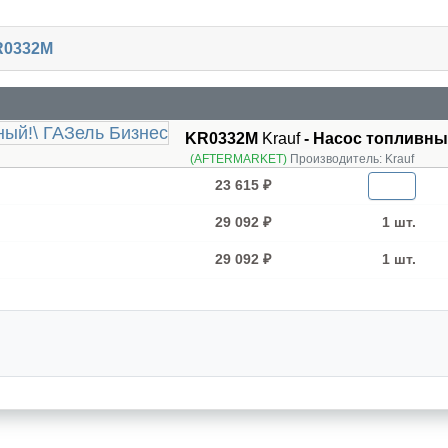
R0332M
KR0332M
Krauf
- Насос топливны
(AFTERMARKET)
Производитель:
Krauf
23 615 ₽
29 092 ₽
1 шт.
29 092 ₽
1 шт.