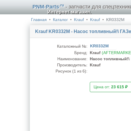
.ru
PNM-Parts
- запчасти для спецтехник
Интернет-магазин.
Главная
Каталог
Krauf
Krauf
KR0332M
Krauf KR0332M - Насос топливный!\ ГАЗ
KR0332M
Каталожный №:
Бренд:
Krauf
(AFTERMARKE
Наименование:
Насос топливный!\
Производитель:
Krauf
Рисунок (
1
из 6):
Цена от:
23 615 ₽