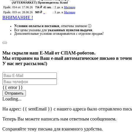
(AFTERMARKET)
Производитель:
Krauf
Прайс:
014
от: 17.06.26
756 ₽
45 шт.
:
2 дн. в
Мытищи
Прайс:
019
от: 28.06.26
909 ₽
:
3 дн. в
Мытищи
ВНИМАНИЕ !
Условия оплаты и поставки
, отмечны значком
ⓘ
Все цены указаны для
указанных пунктов выдачи
.
Дополнительные условия оговариваются с отделом продаж!
Мы скрыли наш
E-Mail
от СПАМ-роботов.
Мы отправим на Ваш e-mail автоматическое письмо в течени
У нас нет рассылок!)
{{ error }}
Отправить
Loading...
На адрес:
{{ sentEmail }}
с нашего адреса было отправлено пис
Теперь Вы можете написать нам ответным сообщением.
Сохраняйте тему письма для взаимного удобства.