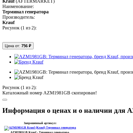
Krauf
(AFTERMARKET)
Наименование:
Терминал генератора
Производитель:
Krauf
Рисунок (
1
из 2):
Цена от:
756 ₽
Рисунок (
1
из 2):
Каталожный номер AZM1981GB скопирован!
Информация о ценах и о наличии для
Запрошенный артикул:
AZM1981GB
Krauf
- Терминал генератора.