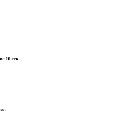
е 10 сек.
ьмо.