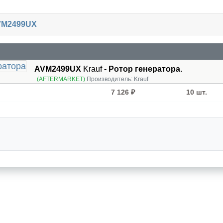
AVM2499UX
AVM2499UX
Krauf
- Ротор генератора.
(AFTERMARKET)
Производитель:
Krauf
7 126 ₽
10 шт.