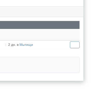
:
2 дн. в
Мытищи