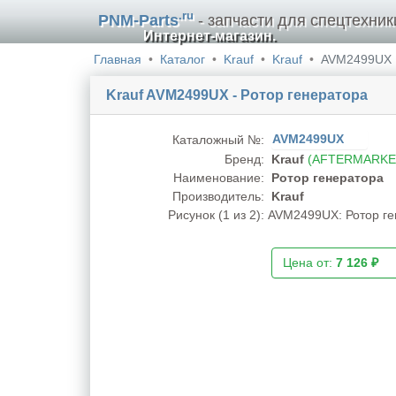
.ru
PNM-Parts
- запчасти для спецтехник
Интернет-магазин.
Главная
Каталог
Krauf
Krauf
AVM2499UX
Krauf AVM2499UX - Ротор генератора
AVM2499UX
Каталожный №:
Бренд:
Krauf
(AFTERMARKE
Наименование:
Ротор генератора
Производитель:
Krauf
Рисунок (
1
из 2):
AVM2499UX: Ротор ген
Цена от:
7 126 ₽