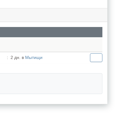
:
2 дн. в
Мытищи