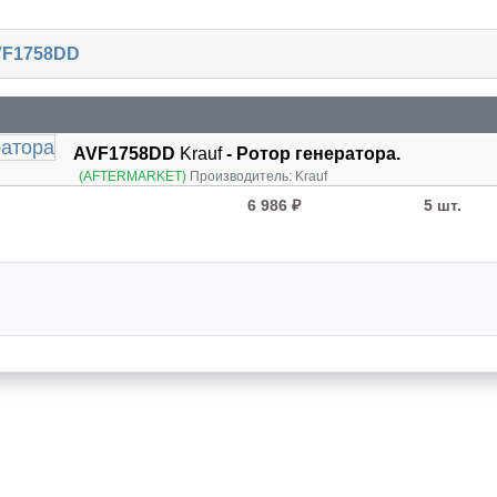
VF1758DD
AVF1758DD
Krauf
- Ротор генератора.
(AFTERMARKET)
Производитель:
Krauf
6 986 ₽
5 шт.