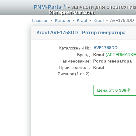
.ru
PNM-Parts
- запчасти для спецтехник
Интернет-магазин.
Главная
Каталог
Krauf
Krauf
AVF1758DD
Krauf AVF1758DD - Ротор генератора
AVF1758DD
Каталожный №:
Бренд:
Krauf
(AFTERMARKE
Наименование:
Ротор генератора
Производитель:
Krauf
Рисунок (
1
из 2):
Цена от:
6 986 ₽