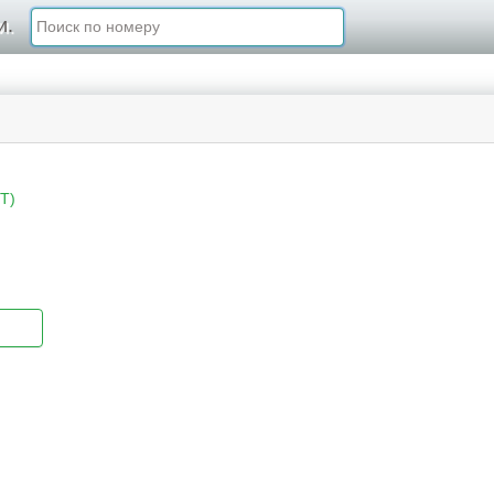
и.
T)