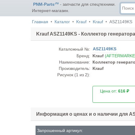
.ru
PNM-Parts
- запчасти для спецтехники.
Интернет-магазин.
Главная
Каталог
Krauf
Krauf
ASZ1149KS
Krauf ASZ1149KS - Коллектор генератор
ASZ1149KS
Каталожный №:
Бренд:
Krauf
(AFTERMARKE
Наименование:
Коллектор генерат
Производитель:
Krauf
Рисунок (
1
из 2):
Цена от:
616 ₽
Информация о ценах и о наличии для A
Запрошенный артикул: