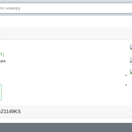
а
T)
ора
SZ1149KS