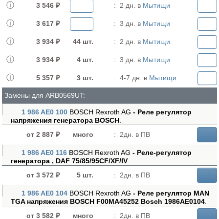
3 546 ₽
:
2 дн. в
Мытищи
3 617 ₽
:
3 дн. в
Мытищи
3 934 ₽
44 шт.
:
2 дн. в
Мытищи
3 934 ₽
4 шт.
:
3 дн. в
Мытищи
5 357 ₽
3 шт.
:
4-7 дн. в
Мытищи
Замены для ARB0569UT:
1 986 AE0 100
BOSCH Rexroth AG
- Реле регулятор
напряжения генератора BOSCH
.
от 2 887 ₽
много
:
2дн. в ПВ
1 986 AE0 116
BOSCH Rexroth AG
- Реле-регулятор
генератора , DAF 75/85/95CF/XF/IV
.
от 3 572 ₽
5 шт.
:
2дн. в ПВ
1 986 AE0 104
BOSCH Rexroth AG
- Реле регулятор MAN
TGA напряжения BOSCH F00MA45252 Bosch 1986AE0104
.
от 3 582 ₽
много
:
2дн. в ПВ