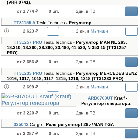
(VRR 0741)
.
от 1 774 ₽
0 шт.
:
2дн. в ПВ
TT31155 A
Tesla Technics
- Регулятор
.
2 623 ₽
:
2 дн. в
Мытищи
TT31257 PRO
Tesla Technics
- Регулятор MAN NL 263,
18.310, 18.360, 28.360, 33.480, 41.530, N 353 15 (TT31257
PRO)
.
от 2 656 ₽
0 шт.
:
2дн. в ПВ
TT31233 PRO
Tesla Technics
- Регулятор MERCEDES BENZ
1016, 1017, 1018, 1117, 1215, 1216, 1218 (TT31233 PRO)
.
2 699 ₽
:
2 дн. в
Мытищи
ARB0703UT
Krauf
-
Регулятор генератора
.
от 3 220 ₽
0 шт.
:
2дн. в ПВ
335042
Cargo
- Реле-регулятор! 28v \MAN TGA
.
от 3 287 ₽
0 шт.
:
2дн. в ПВ