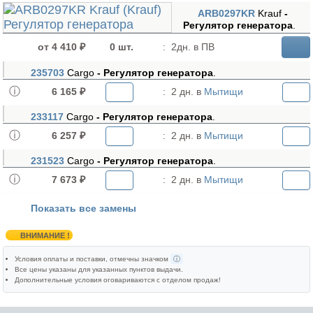
ARB0297KR
Krauf
-
Регулятор генератора
.
от 4 410 ₽
0 шт.
:
2дн. в ПВ
235703
Cargo
- Регулятор генератора
.
6 165 ₽
:
2 дн. в
Мытищи
233117
Cargo
- Регулятор генератора
.
6 257 ₽
:
2 дн. в
Мытищи
231523
Cargo
- Регулятор генератора
.
7 673 ₽
:
2 дн. в
Мытищи
Показать все замены
ВНИМАНИЕ !
Условия оплаты и поставки
, отмечны значком
ⓘ
Все цены указаны для
указанных пунктов выдачи
.
Дополнительные условия оговариваются с отделом продаж!