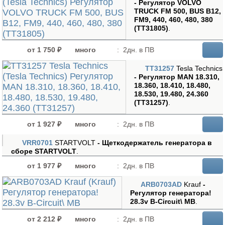
- Регулятор VOLVO
TRUCK FM 500, BUS B12,
FM9, 440, 460, 480, 380
(TT31805)
.
от 1 750 ₽
много
:
2дн. в ПВ
TT31257
Tesla Technics
- Регулятор MAN 18.310,
18.360, 18.410, 18.480,
18.530, 19.480, 24.360
(TT31257)
.
от 1 927 ₽
много
:
2дн. в ПВ
VRR0701
STARTVOLT
- Щеткодержатель генератора в
сборе STARTVOLT
.
от 1 977 ₽
много
:
2дн. в ПВ
ARB0703AD
Krauf
-
Регулятор генератора!
28.3v B-Circuit\ MB
.
от 2 212 ₽
много
:
2дн. в ПВ