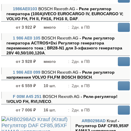
1986AE0103
BOSCH Rexroth AG
- Реле регулятор
генератора (100А)IVECO EUROCARGO IV, EUROCARGO V;
VOLVO FH, FH II, FH16, FH16 II, DAF
.
от 3 922 ₽
много
:
2дн. в ПВ
1 986 AE0 105
BOSCH Rexroth AG
- Реле регулятор
генератора ACTROS+Dxi Регулятор генератора
переменного тока ; BR28-N1 для 3-хфазного генератора
28V 40,50/100,120A
.
от 3 928 ₽
много
:
2дн. в ПВ
1 986 AE0 099
BOSCH Rexroth AG
- Реле регулятор
напряжения VOLVO FH,FM BOSCH BOSCH
.
от 6 559 ₽
10 шт.
:
2дн. в ПВ
F 00M A45 251
BOSCH Rexroth AG
- Реле-регулятор!
\VOLVO FH, RVI,IVECO
.
от 7 006 ₽
16 шт.
:
2дн. в ПВ
ARB0298AD
Krauf
-
Регулятор DAF CF85,95XF
КАМАЗ напряжения