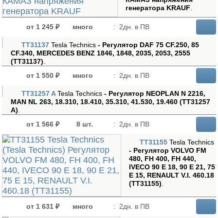
генератора KRAUF
.
от 1 245 ₽
много
:
2дн. в ПВ
TT31137
Tesla Technics
- Регулятор DAF 75 CF.250, 85
CF.340, MERCEDES BENZ 1846, 1848, 2035, 2053, 2555
(TT31137)
.
от 1 550 ₽
много
:
2дн. в ПВ
TT31257 A
Tesla Technics
- Регулятор NEOPLAN N 2216,
MAN NL 263, 18.310, 18.410, 35.310, 41.530, 19.460 (TT31257
A)
.
от 1 566 ₽
8 шт.
:
2дн. в ПВ
TT31155
Tesla Technics
- Регулятор VOLVO FM
480, FH 400, FH 440,
IVECO 90 E 18, 90 E 21, 75
E 15, RENAULT V.I. 460.18
(TT31155)
.
от 1 631 ₽
много
:
2дн. в ПВ