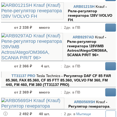
ARB0121SH
Krauf
-
Реле-регулятор
генератора !28V \VOLVO
FH
.
от 2 338 ₽
много
:
2дн. в ПВ
ARB9297AD
Krauf
-
Реле-регулятор
генератора !28V\MB
Actros/Atego/OM366A,
SCANIA P/R/T 96>
.
от 2 366 ₽
4 шт.
:
2дн. в ПВ
TT31137 PRO
Tesla Technics
- Регулятор DAF CF 85 FAR
85.360, FAX 85.360, CF 85 FTT 85.360, VOLVO FM 360, FM
440, FM 460, FM 380 (TT31137 PRO)
.
от 2 369 ₽
много
:
2дн. в ПВ
ARB0569SH
Krauf
-
Регулятор генератора
.
2 492 ₽
40 шт.
:
2 дн. в
Мытищи