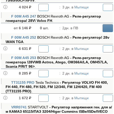
75/85/95CF/XF/IV
.
4 024 ₽
:
3 дн. в
Мытищи
F 00M A45 247
BOSCH Rexroth AG
- Реле-регулятор
генератора! 28V\ Volvo FH
.
от 6 146 ₽
0 шт.
:
2дн. в ПВ
F 00M A45 252
BOSCH Rexroth AG
- Реле-регулятор! 28v
\MAN TGA
.
6 631 ₽
:
2 дн. в
Мытищи
F 00M A45 253
BOSCH Rexroth AG
- Реле-регулятор
генератора !28V\MB Actros, Atego, OM366A/LA, OM457LA,
Scania P/R/T 96>
.
8 285 ₽
:
2 дн. в
Мытищи
TT31155 PRO
Tesla Technics
- Регулятор VOLVO FH 400,
FH 440, FH 480, FH 520, FM 12/340, FM 12H/420, FM 400
(TT31155 PRO)
.
1 672 ₽
:
2 дн. в
Мытищи
VRR0741
STARTVOLT
- Регулятор напряжения ген. для а/
м КАМАЗ 65115/ПАЗ 3204/Higer Cummins ISBe/ISDe/IVECO