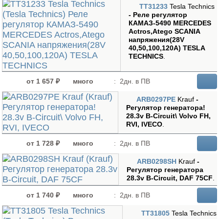
TT31233
Tesla Technics
- Реле регулятор
КАМАЗ-5490 MERCEDES
Actros,Atego SCANIA
напряжения(28V
40,50,100,120A) TESLA
TECHNICS
.
от 1 657 ₽
много
:
2дн. в ПВ
ARB0297PE
Krauf
-
Регулятор генератора!
28.3v B-Circuit\ Volvo FH,
RVI, IVECO
.
от 1 728 ₽
много
:
2дн. в ПВ
ARB0298SH
Krauf
-
Регулятор генератора
28.3v B-Circuit, DAF 75CF
.
от 1 740 ₽
много
:
2дн. в ПВ
TT31805
Tesla Technics