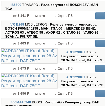
IB5300
TRANSPO
- Реле-регулятор! BOSCH 28V\ MAN
TGA
.
от 3 141 ₽
много
:
2дн. в ПВ
VR-B268
MOBILETRON
- Реле-регулятор генератора
BOSCH F00M145298 , MAN: TGA 00- , MERCEDES-BENZ:
ACTROS 03-, ATEGO 98-, AXOR 02-, CITARO 98-, VARIO 96- ,
SCANIA: P/G/R/T-SE
.
от 3 403 ₽
много
:
2дн. в ПВ
ARB0298UT
Krauf
-
Регулятор генератора
28.3v B-Circuit, DAF 75CF
.
от 3 673 ₽
много
:
2дн. в ПВ
ARB9298UT
Krauf
-
Регулятор генератора
28.3v B-Circuit, DAF 75CF
.
от 3 696 ₽
много
:
2дн. в ПВ
F00MA45248
BOSCH Rexroth AG
- Реле-регулятор DAF