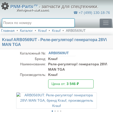
.ru
PNM-Parts
- запчасти для спецтехники.
Интернет-магазин.
☎ +7 (499) 130-18-76
Главная
Каталог
Krauf
Krauf
ARB0569UT
Krauf ARB0569UT - Реле-регулятор! генератора 28V\
MAN TGA
ARB0569UT
Каталожный №:
Бренд:
Krauf
Наименование:
Реле-регулятор! генератора 28V\
MAN TGA
Производитель:
Krauf
Цена от:
3 546 ₽