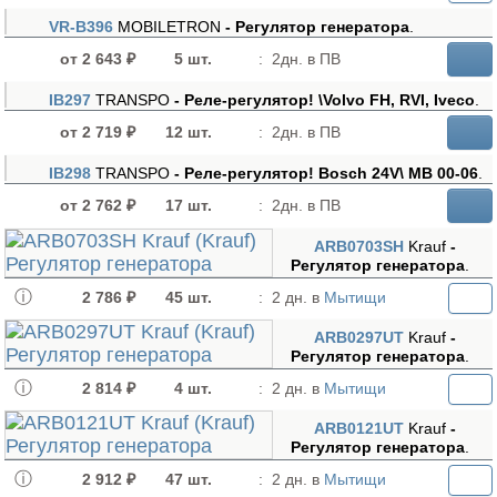
VR-B396
MOBILETRON
- Регулятор генератора
.
от 2 643 ₽
5 шт.
:
2дн. в ПВ
IB297
TRANSPO
- Реле-регулятор! \Volvo FH, RVI, Iveco
.
от 2 719 ₽
12 шт.
:
2дн. в ПВ
IB298
TRANSPO
- Реле-регулятор! Bosch 24V\ MB 00-06
.
от 2 762 ₽
17 шт.
:
2дн. в ПВ
ARB0703SH
Krauf
-
Регулятор генератора
.
2 786 ₽
45 шт.
:
2 дн. в
Мытищи
ARB0297UT
Krauf
-
Регулятор генератора
.
2 814 ₽
4 шт.
:
2 дн. в
Мытищи
ARB0121UT
Krauf
-
Регулятор генератора
.
2 912 ₽
47 шт.
:
2 дн. в
Мытищи