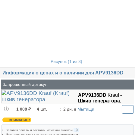
Рисунок (
1
из 3):
Информация о ценах и о наличии для APV9136DD
Запрошенный артикул:
APV9136DD
Krauf
-
Шкив генератора.
1 008 ₽
4 шт.
:
2 дн. в
Мытищи
ВНИМАНИЕ !
Условия оплаты и поставки
, отмечны значком
ⓘ
Все цены указаны для
указанных пунктов выдачи
.