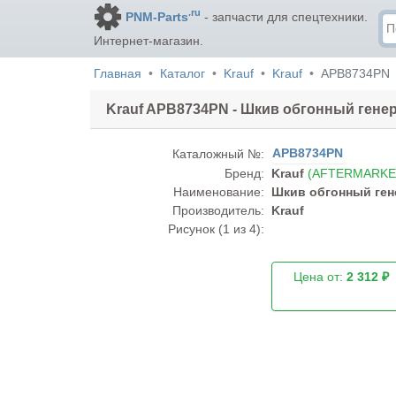
.ru
PNM-Parts
- запчасти для спецтехники.
Интернет-магазин.
Главная
Каталог
Krauf
Krauf
APB8734PN
Krauf APB8734PN - Шкив обгонный генера
APB8734PN
Каталожный №:
Бренд:
Krauf
(AFTERMARKE
Наименование:
Шкив обгонный гене
Производитель:
Krauf
Рисунок (
1
из 4):
Цена от:
2 312 ₽