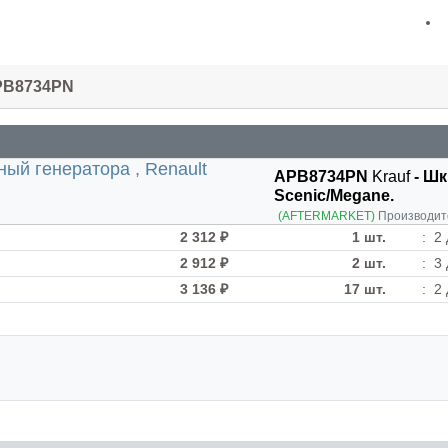
APB8734PN
APB8734PN
Krauf
- Шк
Scеnic/Megane.
(AFTERMARKET)
Производит
2 312 ₽
1 шт.
:
2 
2 912 ₽
2 шт.
:
3 
3 136 ₽
17 шт.
:
2 