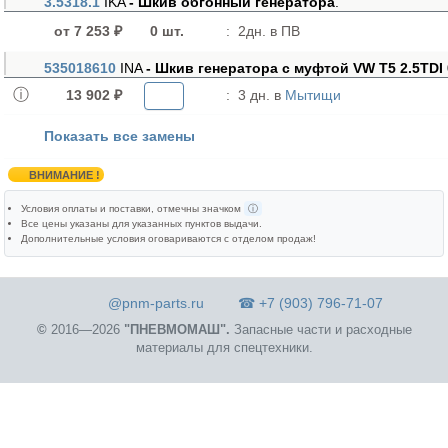
3.5318.1
IKA
- Шкив обгонный генератора
.
от 7 253 ₽
0 шт.
:
2дн. в ПВ
535018610
INA
- Шкив генератора с муфтой VW T5 2.5TDI 
13 902 ₽
:
3 дн. в
Мытищи
Показать все замены
ВНИМАНИЕ !
Условия оплаты и поставки
, отмечны значком
ⓘ
Все цены указаны для
указанных пунктов выдачи
.
Дополнительные условия оговариваются с отделом продаж!
@pnm-parts.ru
☎ +7 (903) 796-71-07
©
2016—2026
"ПНЕВМОМАШ".
Запасные части и расходные
материалы для спецтехники.