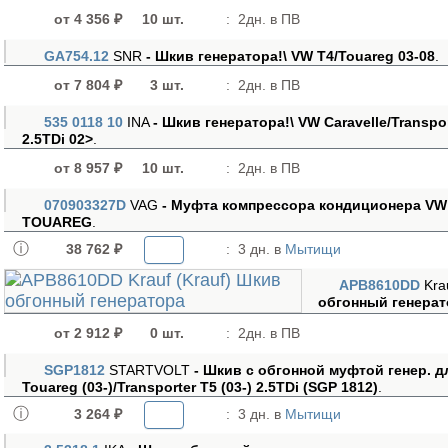
от 4 356 ₽
10 шт.
:
2дн. в ПВ
GA754.12
SNR
- Шкив генератора!\ VW T4/Touareg 03-08
.
от 7 804 ₽
3 шт.
:
2дн. в ПВ
535 0118 10
INA
- Шкив генератора!\ VW Caravelle/Transpo
2.5TDi 02>
.
от 8 957 ₽
10 шт.
:
2дн. в ПВ
070903327D
VAG
- Муфта компрессора кондиционера VW: 
TOUAREG
.
38 762 ₽
:
3 дн. в
Мытищи
APB8610DD
Kra
обгонный генерат
от 2 912 ₽
0 шт.
:
2дн. в ПВ
SGP1812
STARTVOLT
- Шкив с обгонной муфтой генер. д
Touareg (03-)/Transporter T5 (03-) 2.5TDi (SGP 1812)
.
3 264 ₽
:
3 дн. в
Мытищи