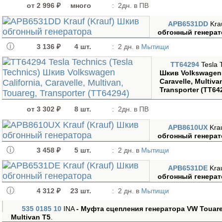
от 2 996 ₽
много
:
2дн. в ПВ
APB6531DD
Kra
обгонный генерат
3 136 ₽
4 шт.
:
2 дн. в
Мытищи
TT64294
Tesla 
Шкив Volkswagen C
Caravelle, Multiva
Transporter (TT64
от 3 302 ₽
8 шт.
:
2дн. в ПВ
APB8610UX
Kra
обгонный генерат
3 458 ₽
5 шт.
:
2 дн. в
Мытищи
APB6531DE
Kra
обгонный генерат
4 312 ₽
23 шт.
:
2 дн. в
Мытищи
535 0185 10
INA
- Муфта сцепления генератора VW Touare
Multivan T5
.