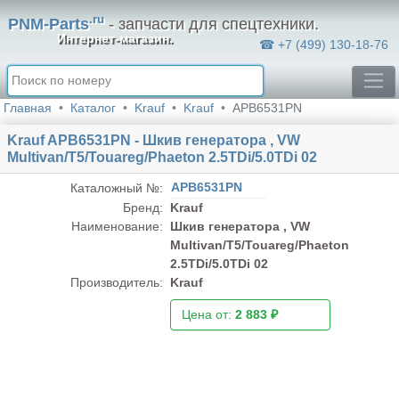
.ru
PNM-Parts
- запчасти для спецтехники.
Интернет-магазин.
☎ +7 (499) 130-18-76
Главная
Каталог
Krauf
Krauf
APB6531PN
Krauf APB6531PN - Шкив генератора , VW
Multivan/T5/Touareg/Phaeton 2.5TDi/5.0TDi 02
APB6531PN
Каталожный №:
Бренд:
Krauf
Наименование:
Шкив генератора , VW
Multivan/T5/Touareg/Phaeton
2.5TDi/5.0TDi 02
Производитель:
Krauf
Цена от:
2 883 ₽