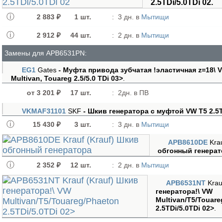
2.5TDi/5.0TDi 02.
2 883 ₽
1 шт.
:
3 дн. в
Мытищи
2 912 ₽
44 шт.
:
2 дн. в
Мытищи
Замены для APB6531PN:
EG1
Gates
- Муфта привода зубчатая !эластичная z=18\ 
Multivan, Touareg 2.5/5.0 TDi 03>
.
от 3 201 ₽
17 шт.
:
2дн. в ПВ
VKMAF31101
SKF
- Шкив генератора с муфтой VW T5 2.5T
15 430 ₽
3 шт.
:
3 дн. в
Мытищи
APB8610DE
Kra
обгонный генерат
2 352 ₽
12 шт.
:
2 дн. в
Мытищи
APB6531NT
Kra
генератора!\ VW
Multivan/T5/Touare
2.5TDi/5.0TDi 02>
.