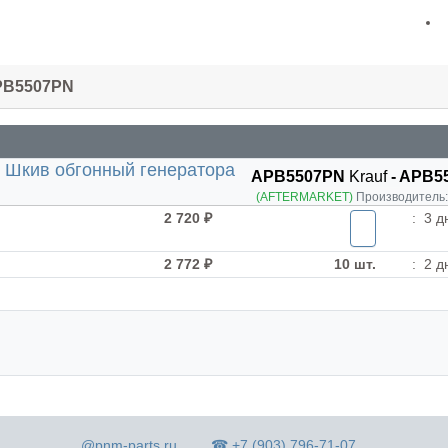
APB5507PN
APB5507PN
Krauf
- APB5
(AFTERMARKET)
Производитель
2 720 ₽
:
3 д
2 772 ₽
10 шт.
:
2 д
@pnm-parts.ru
☎ +7 (903) 796-71-07