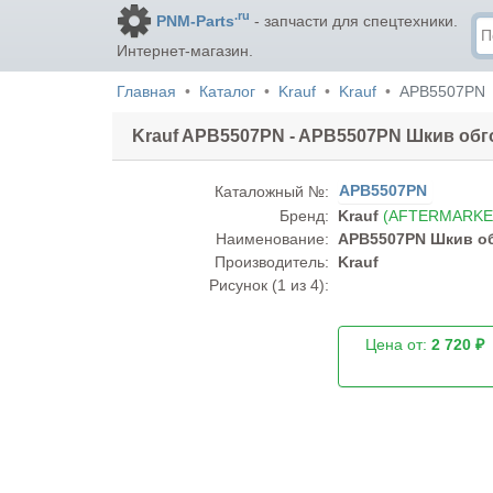
.ru
PNM-Parts
- запчасти для спецтехники.
Интернет-магазин.
Главная
Каталог
Krauf
Krauf
APB5507PN
Krauf APB5507PN - APB5507PN Шкив обг
APB5507PN
Каталожный №:
Бренд:
Krauf
(AFTERMARKE
Наименование:
APB5507PN Шкив об
Производитель:
Krauf
Рисунок (
1
из 4):
Цена от:
2 720 ₽