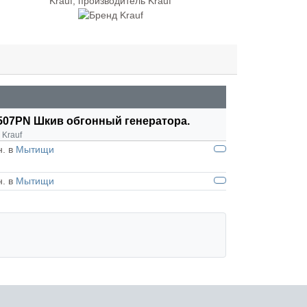
507PN Шкив обгонный генератора.
:
Krauf
н. в
Мытищи
н. в
Мытищи