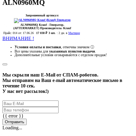
ALN0960MQ
Запрошенный артикул:
ALN0960MQ
Krauf
- Генератор.
(AFTERMARKET)
Производитель:
Krauf
Прайс:
014
от: 17.06.26
17 038 ₽
3 шт.
:
2 дн. в
Мытищи
ВНИМАНИЕ !
Условия оплаты и поставки
, отмечны значком
ⓘ
Все цены указаны для
указанных пунктов выдачи
.
Дополнительные условия оговариваются с отделом продаж!
Мы скрыли наш
E-Mail
от СПАМ-роботов.
Мы отправим на Ваш e-mail автоматическое письмо в
течение 10 сек.
У нас нет рассылок!)
{{ error }}
Отправить
Loading...