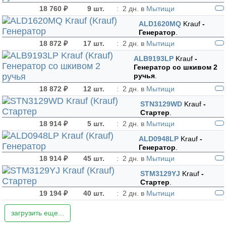
18 760 ₽
9 шт.
:
2 дн. в
Мытищи
ALD1620MQ
Krauf
-
Генератор
.
18 872 ₽
17 шт.
:
2 дн. в
Мытищи
ALB9193LP
Krauf
-
Генератор cо шкивом 2
ручья
.
18 872 ₽
12 шт.
:
2 дн. в
Мытищи
STN3129WD
Krauf
-
Стартер
.
18 914 ₽
5 шт.
:
2 дн. в
Мытищи
ALD0948LP
Krauf
-
Генератор
.
18 914 ₽
45 шт.
:
2 дн. в
Мытищи
STM3129YJ
Krauf
-
Стартер
.
19 194 ₽
40 шт.
:
2 дн. в
Мытищи
загрузить еще...