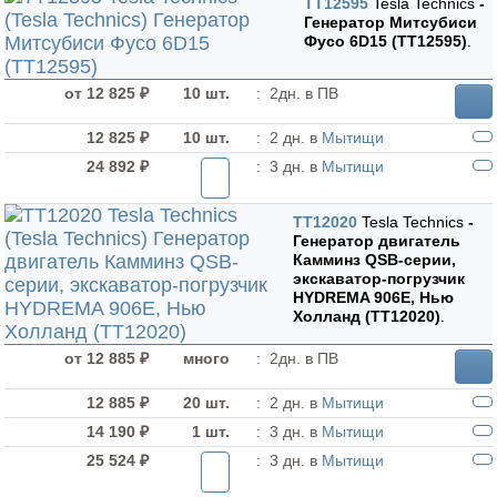
TT12595
Tesla Technics
-
Генератор Митсубиси
Фусо 6D15 (TT12595)
.
от 12 825 ₽
10 шт.
:
2дн. в ПВ
12 825 ₽
10 шт.
:
2 дн. в
Мытищи
24 892 ₽
:
3 дн. в
Мытищи
TT12020
Tesla Technics
-
Генератор двигатель
Камминз QSB-серии,
экскаватор-погрузчик
HYDREMA 906E, Нью
Холланд (TT12020)
.
от 12 885 ₽
много
:
2дн. в ПВ
12 885 ₽
20 шт.
:
2 дн. в
Мытищи
14 190 ₽
1 шт.
:
3 дн. в
Мытищи
25 524 ₽
:
3 дн. в
Мытищи