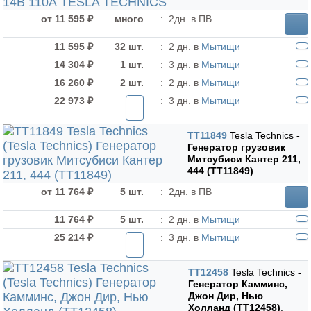
от 11 595 ₽
много
:
2дн. в ПВ
11 595 ₽
32 шт.
:
2 дн. в
Мытищи
14 304 ₽
1 шт.
:
3 дн. в
Мытищи
16 260 ₽
2 шт.
:
2 дн. в
Мытищи
22 973 ₽
:
3 дн. в
Мытищи
TT11849
Tesla Technics
-
Генератор грузовик
Митсубиси Кантер 211,
444 (TT11849)
.
от 11 764 ₽
5 шт.
:
2дн. в ПВ
11 764 ₽
5 шт.
:
2 дн. в
Мытищи
25 214 ₽
:
3 дн. в
Мытищи
TT12458
Tesla Technics
-
Генератор Камминс,
Джон Дир, Нью
Холланд (TT12458)
.