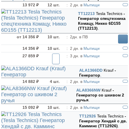
13 972 ₽
12 шт.
:
2 дн. в
Мытищи
TT12213
Tesla Technics
-
Генератор спецтехника
Комацу, Никко 6D155
(TT12213)
.
от 14 356 ₽
10 шт.
:
2дн. в ПВ
14 356 ₽
10 шт.
:
2 дн. в
Мытищи
27 859 ₽
:
3 дн. в
Мытищи
ALA1366DD
Krauf
-
Генератор
.
14 882 ₽
4 шт.
:
2 дн. в
Мытищи
ALA8366NW
Krauf
-
Генератор cо шкивом 2
ручья
.
15 092 ₽
10 шт.
:
2 дн. в
Мытищи
TT12926
Tesla Technics
-
Генератор Хендай с дв.
Камминс (TT12926)
.