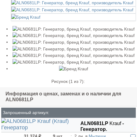
Рисунок (
1
из 7):
Информация о ценах, заменах и о наличии для
ALN0681LP
Запрошенный артикул:
ALN0681LP
Krauf
-
Генератор.
31 374 ₽
9 шт.
:
2 дн. в
Мытищи