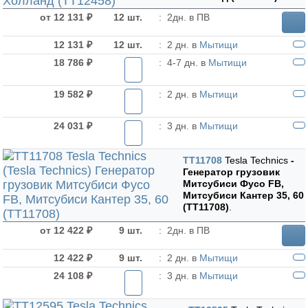
от 12 131 ₽
12 шт.
:
2дн. в ПВ
12 131 ₽
12 шт.
:
2 дн. в
Мытищи
18 786 ₽
:
4-7 дн. в
Мытищи
19 582 ₽
:
2 дн. в
Мытищи
24 031 ₽
:
3 дн. в
Мытищи
TT11708
Tesla Technics
-
Генератор грузовик
Митсубиси Фусо FB,
Митсубиси Кантер 35, 60
(TT11708)
.
от 12 422 ₽
9 шт.
:
2дн. в ПВ
12 422 ₽
9 шт.
:
2 дн. в
Мытищи
24 108 ₽
:
3 дн. в
Мытищи