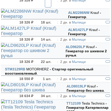
18 326 ₽
:
3 дн. в
Мытищи
ALM2286NW
Krauf
-
Генератор
.
18 326 ₽
18 шт.
:
2 дн. в
Мытищи
ALM1427LP
Krauf
-
Генератор
.
18 326 ₽
14 шт.
:
2 дн. в
Мытищи
ALD9620LP
Krauf
-
Генератор cо шкивом 2
ручья
.
18 326 ₽
22 шт.
:
2 дн. в
Мытищи
STM3129RB
MOTORHERZ
- Стартер оригинальный
восстановленный
.
18 550 ₽
1 шт.
:
2 дн. в
Мытищи
ALD8019LP
Krauf
-
Генератор без шкива
.
18 634 ₽
34 шт.
:
2 дн. в
Мытищи
TT12109
Tesla Technics
-
Генератор Катерпиллар