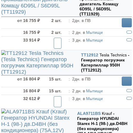
двигатель Комацу
6D95L / S6D95L
(TT11929)
.
от 16 755 ₽
2 шт.
:
2дн. в ПВ
16 755 ₽
2 шт.
:
2 дн. в
Мытищи
33 914 ₽
:
3 дн. в
Мытищи
TT12912
Tesla Technics
-
Генератор погрузчик
Катерпиллар 950H
(TT12912)
.
от 16 804 ₽
15 шт.
:
2дн. в ПВ
16 804 ₽
15 шт.
:
2 дн. в
Мытищи
32 612 ₽
:
3 дн. в
Мытищи
ALA9711BS
Krauf
-
Генератор HYUNDAI
Starex H-1 (98-) дв.D4BH
(без кондиционера)