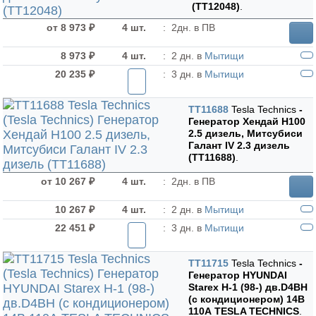
(TT12048)
.
от 8 973 ₽
4 шт.
:
2дн. в ПВ
8 973 ₽
4 шт.
:
2 дн. в
Мытищи
20 235 ₽
:
3 дн. в
Мытищи
TT11688
Tesla Technics
-
Генератор Хендай H100
2.5 дизель, Митсубиси
Галант IV 2.3 дизель
(TT11688)
.
от 10 267 ₽
4 шт.
:
2дн. в ПВ
10 267 ₽
4 шт.
:
2 дн. в
Мытищи
22 451 ₽
:
3 дн. в
Мытищи
TT11715
Tesla Technics
-
Генератор HYUNDAI
Starex H-1 (98-) дв.D4BH
(с кондиционером) 14В
110А TESLA TECHNICS
.