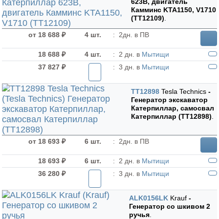
623B, двигатель
Камминс KTA1150, V1710
(TT12109)
.
от 18 688 ₽
4 шт.
:
2дн. в ПВ
18 688 ₽
4 шт.
:
2 дн. в
Мытищи
37 827 ₽
:
3 дн. в
Мытищи
TT12898
Tesla Technics
-
Генератор экскаватор
Катерпиллар, самосвал
Катерпиллар (TT12898)
.
от 18 693 ₽
6 шт.
:
2дн. в ПВ
18 693 ₽
6 шт.
:
2 дн. в
Мытищи
36 280 ₽
:
3 дн. в
Мытищи
ALK0156LK
Krauf
-
Генератор cо шкивом 2
ручья
.