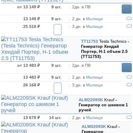
от 13 149 ₽
9 шт.
:
2дн. в ПВ
13 149 ₽
9 шт.
:
2 дн. в
Мытищи
25 518 ₽
:
3 дн. в
Мытищи
TT11753
Tesla Technics
-
Генератор Хендай
Портер, H-1 объем 2.5
(TT11753)
.
от 13 483 ₽
9 шт.
:
2дн. в ПВ
13 483 ₽
9 шт.
:
2 дн. в
Мытищи
26 168 ₽
:
3 дн. в
Мытищи
ALM2209SK
Krauf
-
Генератор cо шкивом 1
ручей
.
13 678 ₽
14 шт.
:
2 дн. в
Мытищи
ALM0209SK
Krauf
-
Генератор
.