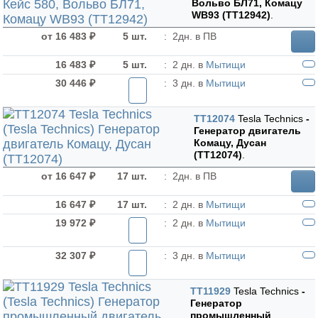
Вольво БЛ71, Комацу
WB93 (TT12942)
.
от 16 483 ₽
5 шт.
:
2дн. в ПВ
16 483 ₽
5 шт.
:
2 дн. в
Мытищи
30 446 ₽
:
3 дн. в
Мытищи
TT12074
Tesla Technics
-
Генератор двигатель
Комацу, Дусан
(TT12074)
.
от 16 647 ₽
17 шт.
:
2дн. в ПВ
16 647 ₽
17 шт.
:
2 дн. в
Мытищи
19 972 ₽
:
2 дн. в
Мытищи
32 307 ₽
:
3 дн. в
Мытищи
TT11929
Tesla Technics
-
Генератор
промышленный