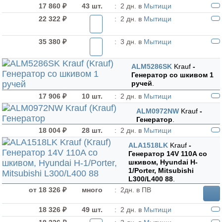
17 860 ₽
43 шт.
:
2 дн. в
Мытищи
22 322 ₽
:
2 дн. в
Мытищи
35 380 ₽
:
3 дн. в
Мытищи
ALM5286SK
Krauf
-
Генератор cо шкивом 1
ручей
.
17 906 ₽
10 шт.
:
2 дн. в
Мытищи
ALM0972NW
Krauf
-
Генератор
.
18 004 ₽
28 шт.
:
2 дн. в
Мытищи
ALA1518LK
Krauf
-
Генератор 14V 110A со
шкивом, Hyundai H-
1/Porter, Mitsubishi
L300/L400 88
.
от 18 326 ₽
много
:
2дн. в ПВ
18 326 ₽
49 шт.
:
2 дн. в
Мытищи