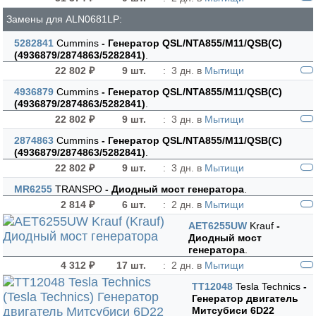
Замены для ALN0681LP:
5282841
Cummins
- Генератор QSL/NTA855/M11/QSB(С)
(4936879/2874863/5282841)
.
22 802 ₽
9 шт.
:
3 дн. в
Мытищи
4936879
Cummins
- Генератор QSL/NTA855/M11/QSB(С)
(4936879/2874863/5282841)
.
22 802 ₽
9 шт.
:
3 дн. в
Мытищи
2874863
Cummins
- Генератор QSL/NTA855/M11/QSB(С)
(4936879/2874863/5282841)
.
22 802 ₽
9 шт.
:
3 дн. в
Мытищи
MR6255
TRANSPO
- Диодный мост генератора
.
2 814 ₽
6 шт.
:
2 дн. в
Мытищи
AET6255UW
Krauf
-
Диодный мост
генератора
.
4 312 ₽
17 шт.
:
2 дн. в
Мытищи
TT12048
Tesla Technics
-
Генератор двигатель
Митсубиси 6D22