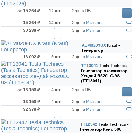
от 15 264 ₽
12 шт.
:
2дн. в ПВ
15 264 ₽
12 шт.
:
2 дн. в
Мытищи
30 238 ₽
:
3 дн. в
Мытищи
ALM0209UX
Krauf
-
Генератор
.
16 002 ₽
9 шт.
:
2 дн. в
Мытищи
TT13041
Tesla Technics
-
Генератор экскаватор
Хендай R520LC-9S
(TT13041)
.
от 16 156 ₽
4 шт.
:
2дн. в ПВ
16 156 ₽
4 шт.
:
2 дн. в
Мытищи
32 378 ₽
:
3 дн. в
Мытищи
TT12942
Tesla Technics
-
Генератор Кейс 580,