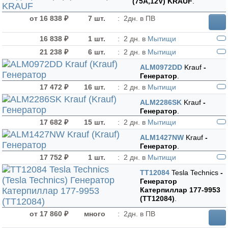
(75А,12V) KRAUF
.
от 16 838 ₽
7 шт.
:
2дн. в ПВ
16 838 ₽
1 шт.
:
2 дн. в
Мытищи
21 238 ₽
6 шт.
:
2 дн. в
Мытищи
ALM0972DD
Krauf
-
Генератор
.
17 472 ₽
16 шт.
:
2 дн. в
Мытищи
ALM2286SK
Krauf
-
Генератор
.
17 682 ₽
15 шт.
:
2 дн. в
Мытищи
ALM1427NW
Krauf
-
Генератор
.
17 752 ₽
1 шт.
:
2 дн. в
Мытищи
TT12084
Tesla Technics
-
Генератор
Катерпиллар 177-9953
(TT12084)
.
от 17 860 ₽
много
:
2дн. в ПВ