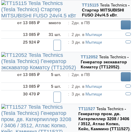
TT15115
Tesla Technics
-
Стартер MITSUBISHI
FUSO 24v/4.5 кВт
.
от 13 085 ₽
много
:
2дн. в ПВ
13 085 ₽
31 шт.
:
2 дн. в
Мытищи
25 924 ₽
:
3 дн. в
Мытищи
TT12052
Tesla Technics
-
Генератор экскаватор
Коматсу (TT12052)
.
от 13 085 ₽
5 шт.
:
2дн. в ПВ
13 085 ₽
5 шт.
:
2 дн. в
Мытищи
30 470 ₽
:
3 дн. в
Мытищи
TT11527
Tesla Technics
-
Генератор пром. дв.
Катерпиллер 3208 / 3406
/ 3512, Атлас Копко,
Кейс, Камминз (TT11527)
.