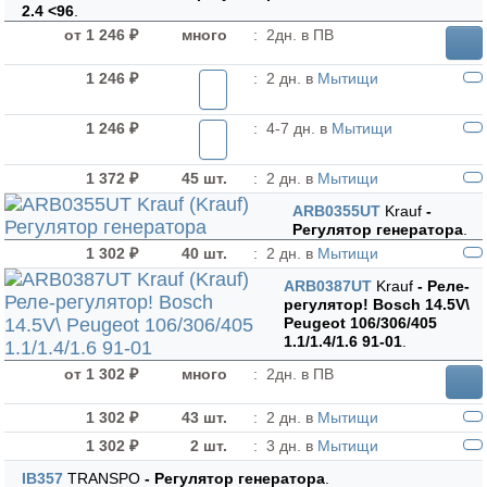
2.4 <96
.
от 1 246 ₽
много
:
2дн. в ПВ
1 246 ₽
:
2 дн. в
Мытищи
1 246 ₽
:
4-7 дн. в
Мытищи
1 372 ₽
45 шт.
:
2 дн. в
Мытищи
ARB0355UT
Krauf
-
Регулятор генератора
.
1 302 ₽
40 шт.
:
2 дн. в
Мытищи
ARB0387UT
Krauf
- Реле-
регулятор! Bosch 14.5V\
Peugeot 106/306/405
1.1/1.4/1.6 91-01
.
от 1 302 ₽
много
:
2дн. в ПВ
1 302 ₽
43 шт.
:
2 дн. в
Мытищи
1 302 ₽
2 шт.
:
3 дн. в
Мытищи
IB357
TRANSPO
- Регулятор генератора
.