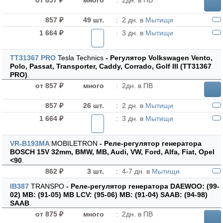
от 857 ₽
много
:
2дн. в ПВ
857 ₽
49 шт.
:
2 дн. в
Мытищи
1 664 ₽
:
3 дн. в
Мытищи
TT31367 PRO
Tesla Technics
- Регулятор Volkswagen Vento,
Polo, Passat, Transporter, Caddy, Corrado, Golf III (TT31367
PRO)
.
от 857 ₽
много
:
2дн. в ПВ
857 ₽
26 шт.
:
2 дн. в
Мытищи
1 664 ₽
:
3 дн. в
Мытищи
VR-B193MA
MOBILETRON
- Реле-регулятор генератора
BOSCH 15V 32mm, BMW, MB, Audi, VW, Ford, Alfa, Fiat, Opel
<90
.
862 ₽
3 шт.
:
4-7 дн. в
Мытищи
IB387
TRANSPO
- Реле-регулятор генератора DAEWOO: (99-
02) MB: (91-05) MB LCV: (95-06) MB: (91-04) SAAB: (94-98)
SAAB
.
от 875 ₽
много
:
2дн. в ПВ