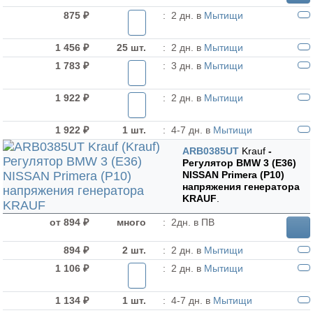
875 ₽
:
2 дн. в
Мытищи
1 456 ₽
25 шт.
:
2 дн. в
Мытищи
1 783 ₽
:
3 дн. в
Мытищи
1 922 ₽
:
2 дн. в
Мытищи
1 922 ₽
1 шт.
:
4-7 дн. в
Мытищи
ARB0385UT
Krauf
-
Регулятор BMW 3 (E36)
NISSAN Primera (P10)
напряжения генератора
KRAUF
.
от 894 ₽
много
:
2дн. в ПВ
894 ₽
2 шт.
:
2 дн. в
Мытищи
1 106 ₽
:
2 дн. в
Мытищи
1 134 ₽
1 шт.
:
4-7 дн. в
Мытищи