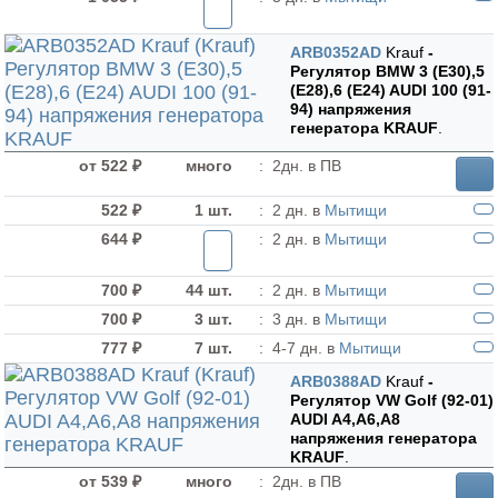
ARB0352AD
Krauf
-
Регулятор BMW 3 (E30),5
(E28),6 (E24) AUDI 100 (91-
94) напряжения
генератора KRAUF
.
от 522 ₽
много
:
2дн. в ПВ
522 ₽
1 шт.
:
2 дн. в
Мытищи
644 ₽
:
2 дн. в
Мытищи
700 ₽
44 шт.
:
2 дн. в
Мытищи
700 ₽
3 шт.
:
3 дн. в
Мытищи
777 ₽
7 шт.
:
4-7 дн. в
Мытищи
ARB0388AD
Krauf
-
Регулятор VW Golf (92-01)
AUDI A4,A6,A8
напряжения генератора
KRAUF
.
от 539 ₽
много
:
2дн. в ПВ