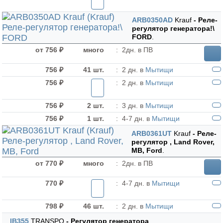
ARB0350AD
Krauf
- Реле-
регулятор генератора!\
FORD
.
от 756 ₽
много
:
2дн. в ПВ
756 ₽
41 шт.
:
2 дн. в
Мытищи
756 ₽
:
2 дн. в
Мытищи
756 ₽
2 шт.
:
3 дн. в
Мытищи
756 ₽
1 шт.
:
4-7 дн. в
Мытищи
ARB0361UT
Krauf
- Реле-
регулятор , Land Rover,
MB, Ford
.
от 770 ₽
много
:
2дн. в ПВ
770 ₽
:
4-7 дн. в
Мытищи
798 ₽
46 шт.
:
2 дн. в
Мытищи
IB355
TRANSPO
- Регулятор генератора
.