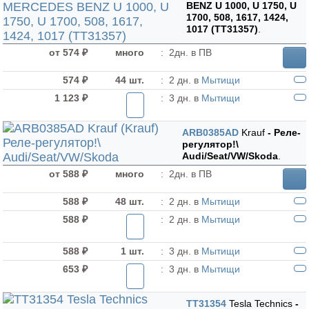
BENZ U 1000, U 1750, U
1700, 508, 1617, 1424,
1017 (TT31357)
.
от 574 ₽
много
:
2дн. в ПВ
574 ₽
44 шт.
:
2 дн. в
Мытищи
1 123 ₽
:
3 дн. в
Мытищи
ARB0385AD
Krauf
- Реле-
регулятор!\
Audi/Seat/VW/Skoda
.
от 588 ₽
много
:
2дн. в ПВ
588 ₽
48 шт.
:
2 дн. в
Мытищи
588 ₽
:
2 дн. в
Мытищи
588 ₽
1 шт.
:
3 дн. в
Мытищи
653 ₽
:
3 дн. в
Мытищи
TT31354
Tesla Technics
-