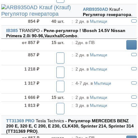
ARB9350AD
Krauf
-
Регулятор генератора
.
854 ₽
40 шт.
:
2 дн. в
Мытищи
IB385
TRANSPO
- Реле-регулятор ! \Bosch 14.5V Nissan
Primera 2.0i 90-96,VauxhallCombo
.
от 857 ₽
15 шт.
:
2дн. в ПВ
857 ₽
:
2 дн. в
Мытищи
1 218 ₽
:
2 дн. в
Мытищи
1 317 ₽
:
4-7 дн. в
Мытищи
1 666 ₽
15 шт.
:
2 дн. в
Мытищи
1 813 ₽
:
3 дн. в
Мытищи
TT31369 PRO
Tesla Technics
- Регулятор MERCEDES BENZ
200 E, 320 E, C 200, E 230, CLK430, Sprinter 214, Sprinter 314
(TT31369 PRO)
.