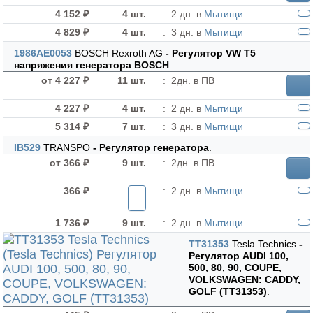
4 152 ₽
4 шт.
:
2 дн. в
Мытищи
4 829 ₽
4 шт.
:
3 дн. в
Мытищи
1986AE0053
BOSCH Rexroth AG
- Регулятор VW T5
напряжения генератора BOSCH
.
от 4 227 ₽
11 шт.
:
2дн. в ПВ
4 227 ₽
4 шт.
:
2 дн. в
Мытищи
5 314 ₽
7 шт.
:
3 дн. в
Мытищи
IB529
TRANSPO
- Регулятор генератора
.
от 366 ₽
9 шт.
:
2дн. в ПВ
366 ₽
:
2 дн. в
Мытищи
1 736 ₽
9 шт.
:
2 дн. в
Мытищи
TT31353
Tesla Technics
-
Регулятор AUDI 100,
500, 80, 90, COUPE,
VOLKSWAGEN: CADDY,
GOLF (TT31353)
.