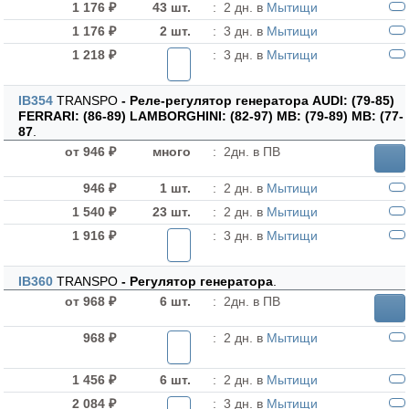
1 176 ₽
43 шт.
:
2 дн. в
Мытищи
1 176 ₽
2 шт.
:
3 дн. в
Мытищи
1 218 ₽
:
3 дн. в
Мытищи
IB354
TRANSPO
- Реле-регулятор генератора AUDI: (79-85)
FERRARI: (86-89) LAMBORGHINI: (82-97) MB: (79-89) MB: (77-
87
.
от 946 ₽
много
:
2дн. в ПВ
946 ₽
1 шт.
:
2 дн. в
Мытищи
1 540 ₽
23 шт.
:
2 дн. в
Мытищи
1 916 ₽
:
3 дн. в
Мытищи
IB360
TRANSPO
- Регулятор генератора
.
от 968 ₽
6 шт.
:
2дн. в ПВ
968 ₽
:
2 дн. в
Мытищи
1 456 ₽
6 шт.
:
2 дн. в
Мытищи
2 084 ₽
:
3 дн. в
Мытищи