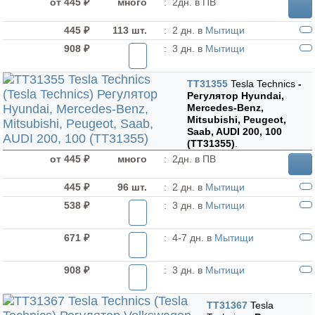
от 445 ₽
много
:
2дн. в ПВ
445 ₽
113 шт.
:
2 дн. в
Мытищи
908 ₽
:
3 дн. в
Мытищи
TT31355
Tesla Technics
-
Регулятор Hyundai,
Mercedes-Benz,
Mitsubishi, Peugeot,
Saab, AUDI 200, 100
(TT31355)
.
от 445 ₽
много
:
2дн. в ПВ
445 ₽
96 шт.
:
2 дн. в
Мытищи
538 ₽
:
3 дн. в
Мытищи
671 ₽
:
4-7 дн. в
Мытищи
908 ₽
:
3 дн. в
Мытищи
TT31367
Tesla