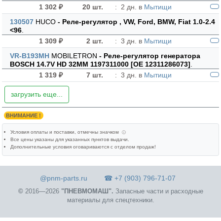
1 302 ₽
20 шт.
:
2 дн. в
Мытищи
130507
HUCO
- Реле-регулятор , VW, Ford, BMW, Fiat 1.0-2.4
<96
.
1 309 ₽
2 шт.
:
3 дн. в
Мытищи
VR-B193MH
MOBILETRON
- Реле-регулятор генератора
BOSCH 14.7V HD 32MM 1197311000 [OE 12311286073]
.
1 319 ₽
7 шт.
:
3 дн. в
Мытищи
загрузить еще...
ВНИМАНИЕ !
Условия оплаты и поставки
, отмечны значком
ⓘ
Все цены указаны для
указанных пунктов выдачи
.
Дополнительные условия оговариваются с отделом продаж!
@pnm-parts.ru
☎ +7 (903) 796-71-07
©
2016—2026
"ПНЕВМОМАШ".
Запасные части и расходные
материалы для спецтехники.