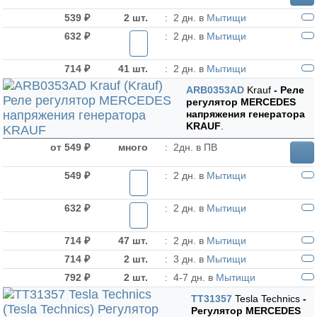
539 ₽
2 шт.
:
2 дн. в
Мытищи
632 ₽
:
2 дн. в
Мытищи
714 ₽
41 шт.
:
2 дн. в
Мытищи
ARB0353AD
Krauf
- Реле
регулятор MERCEDES
напряжения генератора
KRAUF
.
от 549 ₽
много
:
2дн. в ПВ
549 ₽
:
2 дн. в
Мытищи
632 ₽
:
2 дн. в
Мытищи
714 ₽
47 шт.
:
2 дн. в
Мытищи
714 ₽
2 шт.
:
3 дн. в
Мытищи
792 ₽
2 шт.
:
4-7 дн. в
Мытищи
TT31357
Tesla Technics
-
Регулятор MERCEDES