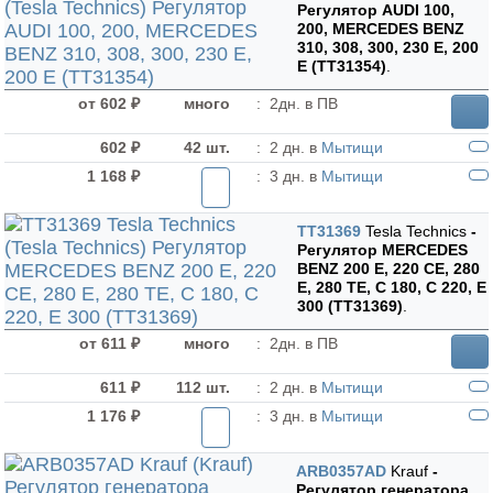
Регулятор AUDI 100,
200, MERCEDES BENZ
310, 308, 300, 230 E, 200
E (TT31354)
.
от 602 ₽
много
:
2дн. в ПВ
602 ₽
42 шт.
:
2 дн. в
Мытищи
1 168 ₽
:
3 дн. в
Мытищи
TT31369
Tesla Technics
-
Регулятор MERCEDES
BENZ 200 E, 220 CE, 280
E, 280 TE, C 180, C 220, E
300 (TT31369)
.
от 611 ₽
много
:
2дн. в ПВ
611 ₽
112 шт.
:
2 дн. в
Мытищи
1 176 ₽
:
3 дн. в
Мытищи
ARB0357AD
Krauf
-
Регулятор генератора
.