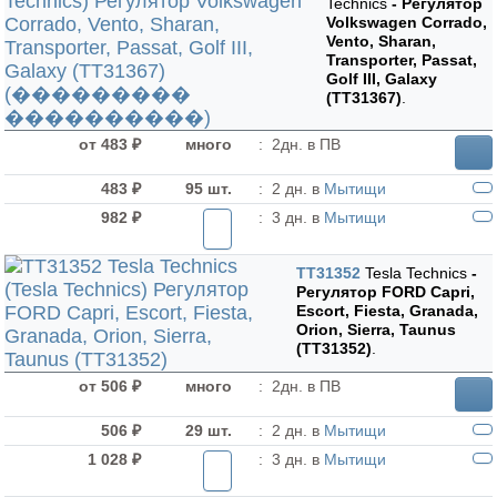
Technics
- Регулятор
Volkswagen Corrado,
Vento, Sharan,
Transporter, Passat,
Golf III, Galaxy
(TT31367)
.
от 483 ₽
много
:
2дн. в ПВ
483 ₽
95 шт.
:
2 дн. в
Мытищи
982 ₽
:
3 дн. в
Мытищи
TT31352
Tesla Technics
-
Регулятор FORD Capri,
Escort, Fiesta, Granada,
Orion, Sierra, Taunus
(TT31352)
.
от 506 ₽
много
:
2дн. в ПВ
506 ₽
29 шт.
:
2 дн. в
Мытищи
1 028 ₽
:
3 дн. в
Мытищи