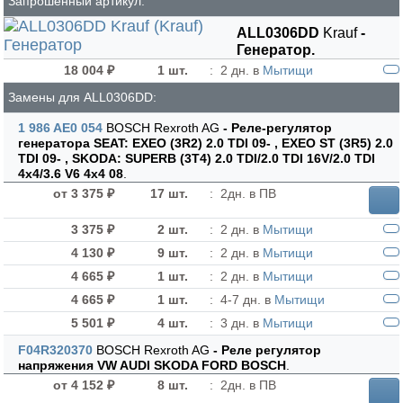
Запрошенный артикул:
ALL0306DD
Krauf
-
Генератор.
18 004 ₽
1 шт.
:
2 дн. в
Мытищи
Замены для ALL0306DD:
1 986 AE0 054
BOSCH Rexroth AG
- Реле-регулятор
генератора SEAT: EXEO (3R2) 2.0 TDI 09- , EXEO ST (3R5) 2.0
TDI 09- , SKODA: SUPERB (3T4) 2.0 TDI/2.0 TDI 16V/2.0 TDI
4x4/3.6 V6 4x4 08
.
от 3 375 ₽
17 шт.
:
2дн. в ПВ
3 375 ₽
2 шт.
:
2 дн. в
Мытищи
4 130 ₽
9 шт.
:
2 дн. в
Мытищи
4 665 ₽
1 шт.
:
2 дн. в
Мытищи
4 665 ₽
1 шт.
:
4-7 дн. в
Мытищи
5 501 ₽
4 шт.
:
3 дн. в
Мытищи
F04R320370
BOSCH Rexroth AG
- Реле регулятор
напряжения VW AUDI SKODA FORD BOSCH
.
от 4 152 ₽
8 шт.
:
2дн. в ПВ