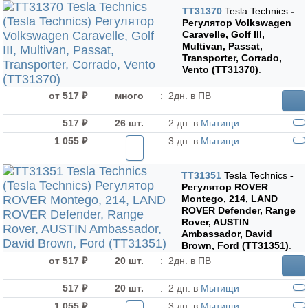
TT31370
Tesla Technics
-
Регулятор Volkswagen
Caravelle, Golf III,
Multivan, Passat,
Transporter, Corrado,
Vento (TT31370)
.
от 517 ₽
много
:
2дн. в ПВ
517 ₽
26 шт.
:
2 дн. в
Мытищи
1 055 ₽
:
3 дн. в
Мытищи
TT31351
Tesla Technics
-
Регулятор ROVER
Montego, 214, LAND
ROVER Defender, Range
Rover, AUSTIN
Ambassador, David
Brown, Ford (TT31351)
.
от 517 ₽
20 шт.
:
2дн. в ПВ
517 ₽
20 шт.
:
2 дн. в
Мытищи
1 055 ₽
:
3 дн. в
Мытищи