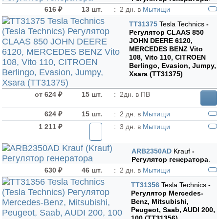
616 ₽
13 шт.
:
2 дн. в
Мытищи
TT31375
Tesla Technics
-
Регулятор CLAAS 850
JOHN DEERE 6120,
MERCEDES BENZ Vito
108, Vito 110, CITROEN
Berlingo, Evasion, Jumpy,
Xsara (TT31375)
.
от 624 ₽
15 шт.
:
2дн. в ПВ
624 ₽
15 шт.
:
2 дн. в
Мытищи
1 211 ₽
:
3 дн. в
Мытищи
ARB2350AD
Krauf
-
Регулятор генератора
.
630 ₽
46 шт.
:
2 дн. в
Мытищи
TT31356
Tesla Technics
-
Регулятор Mercedes-
Benz, Mitsubishi,
Peugeot, Saab, AUDI 200,
100 (TT31356)
.