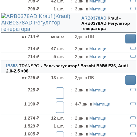
798 ₽
42 шт.
:
2 дн. в
Мытищи
798 ₽
1 шт.
:
3 дн. в
Мытищи
ARB0378AD
Krauf
-
ARB0378AD Регулятор
генератора
.
от 714 ₽
много
:
2дн. в ПВ
714 ₽
47 шт.
:
2 дн. в
Мытищи
714 ₽
5 шт.
:
2 дн. в
Мытищи
IB353
TRANSPO
- Реле-регулятор! Bosch\ BMW E36, Audi
2.0-2.5 <98
.
от 725 ₽
13 шт.
:
2дн. в ПВ
725 ₽
:
2 дн. в
Мытищи
1 190 ₽
:
4-7 дн. в
Мытищи
1 274 ₽
12 шт.
:
2 дн. в
Мытищи
1 529 ₽
1 шт.
:
2 дн. в
Мытищи
1 605 ₽
:
3 дн. в
Мытищи