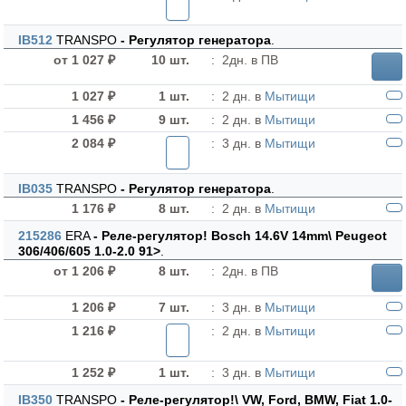
IB512
TRANSPO
- Регулятор генератора
.
от 1 027 ₽
10 шт.
:
2дн. в ПВ
1 027 ₽
1 шт.
:
2 дн. в
Мытищи
1 456 ₽
9 шт.
:
2 дн. в
Мытищи
2 084 ₽
:
3 дн. в
Мытищи
IB035
TRANSPO
- Регулятор генератора
.
1 176 ₽
8 шт.
:
2 дн. в
Мытищи
215286
ERA
- Реле-регулятор! Bosch 14.6V 14mm\ Peugeot
306/406/605 1.0-2.0 91>
.
от 1 206 ₽
8 шт.
:
2дн. в ПВ
1 206 ₽
7 шт.
:
3 дн. в
Мытищи
1 216 ₽
:
2 дн. в
Мытищи
1 252 ₽
1 шт.
:
3 дн. в
Мытищи
IB350
TRANSPO
- Реле-регулятор!\ VW, Ford, BMW, Fiat 1.0-