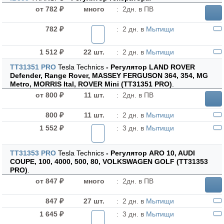
от 782 ₽
много
:
2дн. в ПВ
782 ₽
:
2 дн. в
Мытищи
1 512 ₽
22 шт.
:
2 дн. в
Мытищи
TT31351 PRO
Tesla Technics
- Регулятор LAND ROVER
Defender, Range Rover, MASSEY FERGUSON 364, 354, MG
Metro, MORRIS Ital, ROVER Mini (TT31351 PRO)
.
от 800 ₽
11 шт.
:
2дн. в ПВ
800 ₽
11 шт.
:
2 дн. в
Мытищи
1 552 ₽
:
3 дн. в
Мытищи
TT31353 PRO
Tesla Technics
- Регулятор ARO 10, AUDI
COUPE, 100, 4000, 500, 80, VOLKSWAGEN GOLF (TT31353
PRO)
.
от 847 ₽
много
:
2дн. в ПВ
847 ₽
27 шт.
:
2 дн. в
Мытищи
1 645 ₽
:
3 дн. в
Мытищи