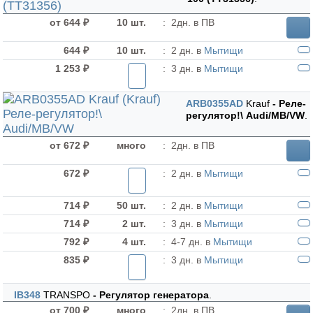
от 644 ₽
10 шт.
:
2дн. в ПВ
644 ₽
10 шт.
:
2 дн. в
Мытищи
1 253 ₽
:
3 дн. в
Мытищи
ARB0355AD
Krauf
- Реле-
регулятор!\ Audi/MB/VW
.
от 672 ₽
много
:
2дн. в ПВ
672 ₽
:
2 дн. в
Мытищи
714 ₽
50 шт.
:
2 дн. в
Мытищи
714 ₽
2 шт.
:
3 дн. в
Мытищи
792 ₽
4 шт.
:
4-7 дн. в
Мытищи
835 ₽
:
3 дн. в
Мытищи
IB348
TRANSPO
- Регулятор генератора
.
от 700 ₽
много
:
2дн. в ПВ