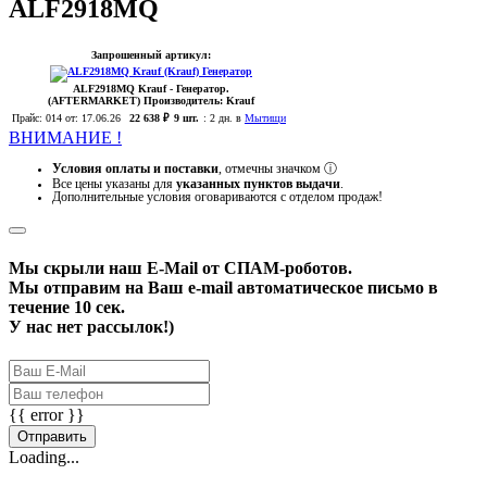
ALF2918MQ
Запрошенный артикул:
ALF2918MQ
Krauf
- Генератор.
(AFTERMARKET)
Производитель:
Krauf
Прайс:
014
от: 17.06.26
22 638 ₽
9 шт.
:
2 дн. в
Мытищи
ВНИМАНИЕ !
Условия оплаты и поставки
, отмечны значком
ⓘ
Все цены указаны для
указанных пунктов выдачи
.
Дополнительные условия оговариваются с отделом продаж!
Мы скрыли наш
E-Mail
от СПАМ-роботов.
Мы отправим на Ваш e-mail автоматическое письмо в
течение 10 сек.
У нас нет рассылок!)
{{ error }}
Отправить
Loading...