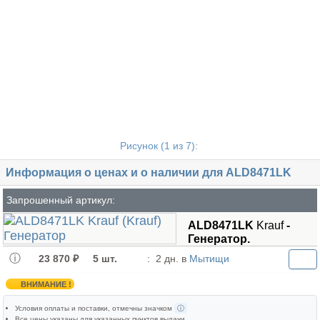
Рисунок (
1
из 7):
Информация о ценах и о наличии для ALD8471LK
Запрошенный артикул:
ALD8471LK
Krauf
-
Генератор.
23 870 ₽
5 шт.
:
2 дн. в
Мытищи
ВНИМАНИЕ !
Условия оплаты и поставки
, отмечны значком
ⓘ
Все цены указаны для
указанных пунктов выдачи
.