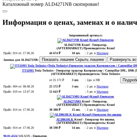
Каталожный номер ALD4271NB скопирован!
Информация о ценах, заменах и о нал
Запрошенный артикул:
ALD4271NB
Krauf
- Генератор.
(AFTERMARKET)
Производитель:
Krauf
Прайс:
014
от: 17.06.26
44 674 ₽
10 шт.
:
2 дн. в
Мытищи
Показать лишнее
Скрыть лишнее
Развернуть в
Замены для ALD4271NB:
TT11993
Tesla Technics
- Генератор трактор Катерпиллер / Caterpillar D9L, D9R (
(AFTERMARKET)
Производитель:
Tesla Technics
Подро
от 25 172 ₽
3 шт.
:
2дн. в ПВ
Прайс:
004
от: 08.08.26
25 172 ₽
3 шт.
:
2 дн. в
Мытищи
Прайс:
019
от: 13.07.26
52 643 ₽
:
3 дн. в
Мытищи
ALD4271MQ
Krauf
- Генератор
.
(AFTERMARKET)
Производитель:
Krauf
Прайс:
014
от: 17.06.26
38 388 ₽
15 шт.
:
2 дн. в
Мытищи
ALD8610LK
Krauf
- Генератор без шкива
.
(AFTERMARKET)
Производитель:
Krauf
Прайс:
014
от: 17.06.26
38 598 ₽
14 шт.
:
2 дн. в
Мытищи
90-01-4324
WILSON
- Генератор
.