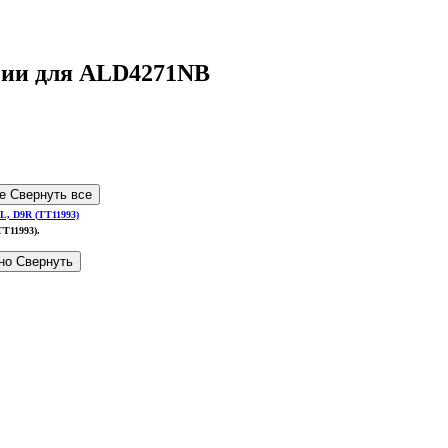
ичии для ALD4271NB
се
Свернуть все
TT11993)
.
бно
Свернуть