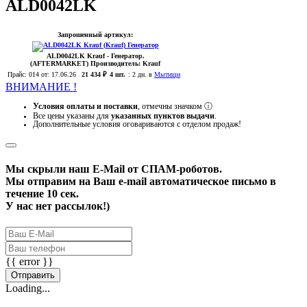
ALD0042LK
Запрошенный артикул:
ALD0042LK
Krauf
- Генератор.
(AFTERMARKET)
Производитель:
Krauf
Прайс:
014
от: 17.06.26
21 434 ₽
4 шт.
:
2 дн. в
Мытищи
ВНИМАНИЕ !
Условия оплаты и поставки
, отмечны значком
ⓘ
Все цены указаны для
указанных пунктов выдачи
.
Дополнительные условия оговариваются с отделом продаж!
Мы скрыли наш
E-Mail
от СПАМ-роботов.
Мы отправим на Ваш e-mail автоматическое письмо в
течение 10 сек.
У нас нет рассылок!)
{{ error }}
Отправить
Loading...