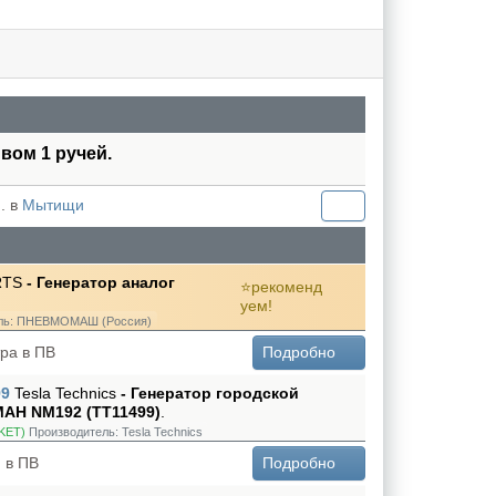
ивом 1 ручей.
. в
Мытищи
RTS
- Генератор аналог
ль:
ПНЕВМОМАШ (Россия)
ра в ПВ
Подробно
99
Tesla Technics
- Генератор городской
МАН NM192 (TT11499)
.
KET)
Производитель:
Tesla Technics
 в ПВ
Подробно