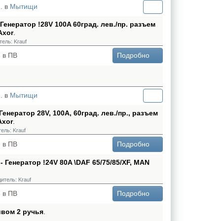
. в
Мытищи
 Генератор !28V 100A 60град. лев./пр. разъем
Axor
.
тель:
Krauf
 в ПВ
Подробно
. в
Мытищи
 Генератор 28V, 100A, 60град. лев./пр., разъем
Axor
.
тель:
Krauf
 в ПВ
Подробно
f
- Генератор !24V 80A \DAF 65/75/85/XF, MAN
итель:
Krauf
 в ПВ
Подробно
ивом 2 ручья
.