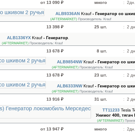
от 13 090 ₽
много
:
2дн.
ALB9336AN
Krauf
- Генератор cо шки
(AFTERMARKET)
Производитель:
Krauf
13 398 ₽
25 шт.
:
2 дн
ALB1336YX
Krauf
- Генератор
.
(AFTERMARKET)
Производитель:
Krauf
13 678 ₽
8 шт.
:
2 дн
ALB9854NW
Krauf
- Генератор cо шк
(AFTERMARKET)
Производитель:
Krauf
13 678 ₽
23 шт.
:
2 дн
ALB6333NW
Krauf
- Генератор cо шк
(AFTERMARKET)
Производитель:
Krauf
13 916 ₽
31 шт.
:
2 дн
TT11233
Tesla 
Унимог 400, тягач
(AFTERMARKET)
Произ
от 13 947 ₽
много
:
2дн.