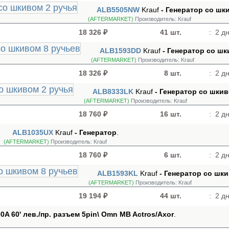
ALB5505NW
Krauf
- Генератор cо шк
(AFTERMARKET)
Производитель:
Krauf
18 326 ₽
41 шт.
:
2 дн
ALB1593DD
Krauf
- Генератор cо ш
(AFTERMARKET)
Производитель:
Krauf
18 326 ₽
8 шт.
:
2 дн
ALB8333LK
Krauf
- Генератор cо шкив
(AFTERMARKET)
Производитель:
Krauf
18 760 ₽
16 шт.
:
2 дн
ALB1035UX
Krauf
- Генератор
.
(AFTERMARKET)
Производитель:
Krauf
18 760 ₽
6 шт.
:
2 дн
ALB1593KL
Krauf
- Генератор cо шк
(AFTERMARKET)
Производитель:
Krauf
19 194 ₽
44 шт.
:
2 дн
00A 60' лев./пр. разъем 5pin\ Omn MB Actros/Axor
.