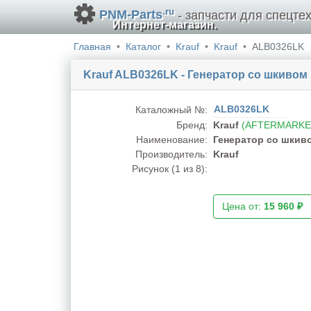
.ru
PNM-Parts
- запчасти для спецтех
Интернет-магазин.
Главная
Каталог
Krauf
Krauf
ALB0326LK
Krauf ALB0326LK - Генератор cо шкивом 
ALB0326LK
Каталожный №:
Бренд:
Krauf
(AFTERMARKE
Наименование:
Генератор cо шкиво
Производитель:
Krauf
Рисунок (
1
из 8):
Цена от:
15 960 ₽