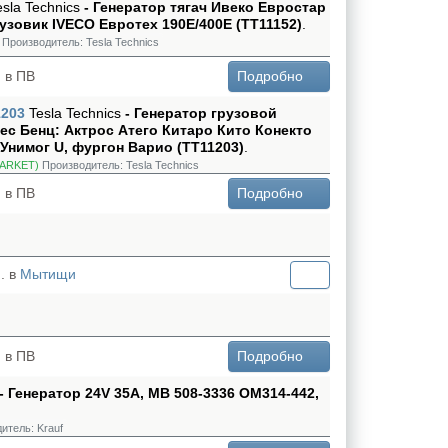
esla Technics
- Генератор тягач Ивеко Евростар
рузовик IVECO Евротех 190E/400E (TT11152)
.
Производитель:
Tesla Technics
 в ПВ
Подробно
1203
Tesla Technics
- Генератор грузовой
ес Бенц: Актрос Атего Китаро Кито Конекто
Унимог U, фургон Варио (TT11203)
.
ARKET)
Производитель:
Tesla Technics
 в ПВ
Подробно
. в
Мытищи
 в ПВ
Подробно
- Генератор 24V 35A, MB 508-3336 OM314-442,
итель:
Krauf