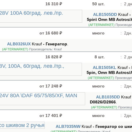
16 310 ₽
50 шт.
:
2 дн
ALB1505DD
Krauf
-
5pin\ Omn MB Actros/
(AFTERMARKET)
Производи
от 16 680 ₽
много
:
2дн.
ALB0326UX
Krauf
- Генератор
.
(AFTERMARKET)
Производитель:
Krauf
16 828 ₽
8 шт.
:
2 дн
ALB1505KL
Krauf
-
5pin, Omn MB Actros/
(AFTERMARKET)
Производи
от 17 248 ₽
много
:
2дн.
ALB1035DD
Krau
D0826/D2866
.
(AFTERMARKET)
Производ
от 17 401 ₽
много
:
2дн.
ALB7035NW
Krauf
- Генератор cо шк
(AFTERMARKET)
Производитель:
Krauf