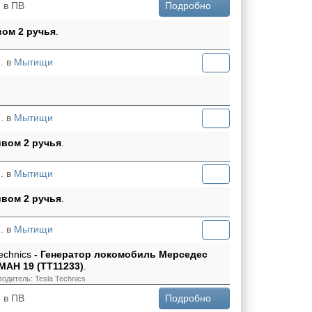
 в ПВ
Подробно
вом 2 ручья
.
. в
Мытищи
. в
Мытищи
ивом 2 ручья
.
. в
Мытищи
ивом 2 ручья
.
. в
Мытищи
Technics
- Генератор локомобиль Мерседес
 МАН 19 (TT11233)
.
водитель:
Tesla Technics
 в ПВ
Подробно