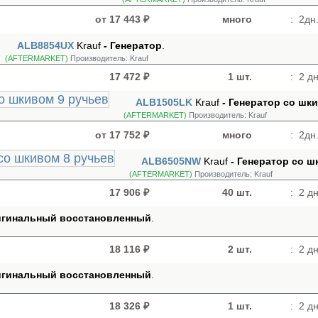
от 17 443 ₽
много
:
2дн.
ALB8854UX
Krauf
- Генератор
.
(AFTERMARKET)
Производитель:
Krauf
17 472 ₽
1 шт.
:
2 дн
ALB1505LK
Krauf
- Генератор cо шк
(AFTERMARKET)
Производитель:
Krauf
от 17 752 ₽
много
:
2дн.
ALB6505NW
Krauf
- Генератор cо ш
(AFTERMARKET)
Производитель:
Krauf
17 906 ₽
40 шт.
:
2 дн
ригинальный восстановленный
.
18 116 ₽
2 шт.
:
2 дн
ригинальный восстановленный
.
18 326 ₽
1 шт.
:
2 дн