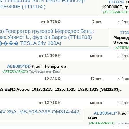
TT11152
T
190E/400E, г
(AFTERMARKET)
от 9 778 ₽
7 шт.
:
2дн.
TT1
Мерсед
Эконик 
(AFTERM
от 11 109 ₽
много
:
2дн.
ALB0854DD
Krauf
- Генератор
.
(AFTERMARKET)
Производитель:
Krauf
12 236 ₽
17 шт.
:
2 дн
 BENZ Actros, 1017, 1215, 1225, 1525, 1528, 1823 (SM11203)
.
от 12 718 ₽
много
:
2дн.
ALB9854LP
Krauf
MAN
.
(AFTERMARKET)
Производ