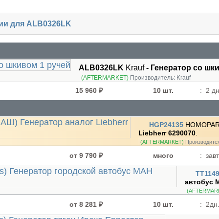
чии для ALB0326LK
ALB0326LK
Krauf
- Генератор cо шк
(AFTERMARKET)
Производитель:
Krauf
15 960 ₽
10 шт.
:
2 дн
HGP24135
HOMOPA
Liebherr 6290070
.
(AFTERMARKET)
Производите
от 9 790 ₽
много
:
завт
TT114
автобус 
(AFTERMAR
от 8 281 ₽
10 шт.
:
2дн.