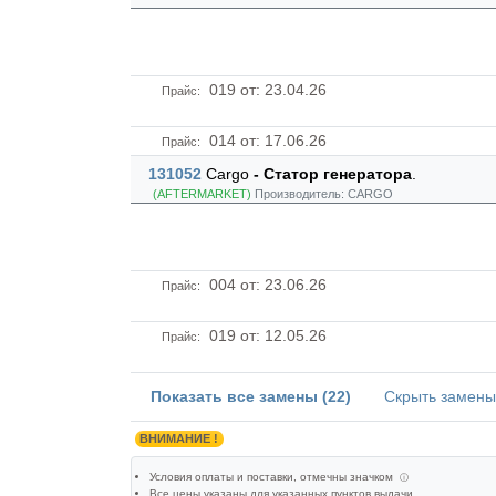
019
от: 23.04.26
Прайс:
014
от: 17.06.26
Прайс:
131052
Cargo
- Статор генератора
.
(AFTERMARKET)
Производитель:
CARGO
004
от: 23.06.26
Прайс:
019
от: 12.05.26
Прайс:
Показать все замены (22)
Скрыть замены 
ВНИМАНИЕ !
Условия оплаты и поставки
, отмечны значком
ⓘ
Все цены указаны для
указанных пунктов выдачи
.