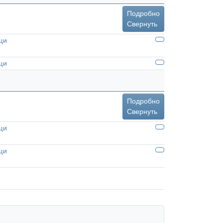
Подробно
Свернуть
щи
щи
Подробно
Свернуть
щи
щи