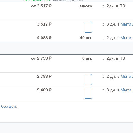
от 3 517 ₽
много
:
2дн. в ПВ
3 517 ₽
:
3 дн. в
Мыти
4 088 ₽
40 шт.
:
2 дн. в
Мыти
от 2 793 ₽
0 шт.
:
2дн. в ПВ
2 793 ₽
:
2 дн. в
Мыти
9 469 ₽
:
3 дн. в
Мыти
без цен.