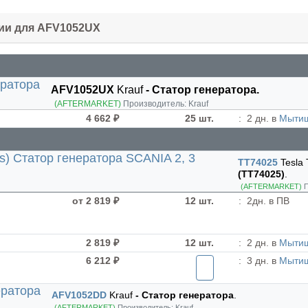
чии для AFV1052UX
AFV1052UX
Krauf
- Статор генератора.
(AFTERMARKET)
Производитель:
Krauf
4 662 ₽
25 шт.
:
2 дн. в
Мыти
TT74025
Tesla
(TT74025)
.
(AFTERMARKET)
П
от 2 819 ₽
12 шт.
:
2дн. в ПВ
2 819 ₽
12 шт.
:
2 дн. в
Мыти
6 212 ₽
:
3 дн. в
Мыти
AFV1052DD
Krauf
- Статор генератора
.
(AFTERMARKET)
Производитель:
Krauf