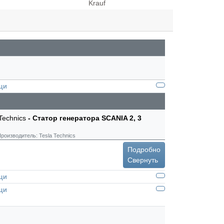
щи
 Technics
- Статор генератора SCANIA 2, 3
роизводитель:
Tesla Technics
Подробно
Свернуть
щи
щи