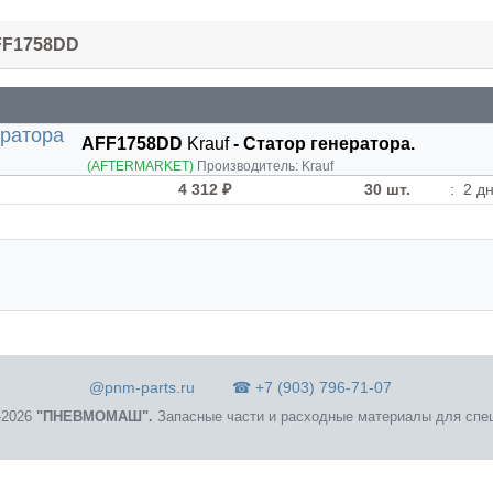
FF1758DD
AFF1758DD
Krauf
- Статор генератора.
(AFTERMARKET)
Производитель:
Krauf
4 312 ₽
30 шт.
:
2 дн
@pnm-parts.ru
☎ +7 (903) 796-71-07
2026
"ПНЕВМОМАШ".
Запасные части и расходные материалы для спец