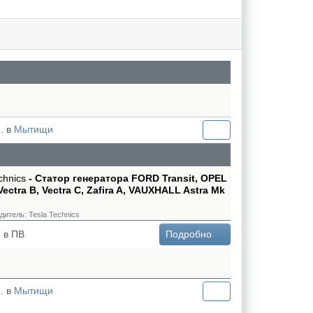
. в
Мытищи
chnics
- Статор генератора FORD Transit, OPEL
Vectra B, Vectra C, Zafira A, VAUXHALL Astra Mk
дитель:
Tesla Technics
 в ПВ
Подробно
. в
Мытищи