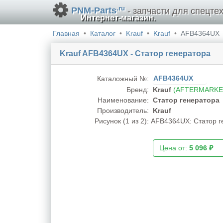
.ru
PNM-Parts
- запчасти для спецтех
Интернет-магазин.
Главная
Каталог
Krauf
Krauf
AFB4364UX
Krauf AFB4364UX - Статор генератора
AFB4364UX
Каталожный №:
Бренд:
Krauf
(AFTERMARKE
Наименование:
Статор генератора
Производитель:
Krauf
Рисунок (
1
из 2):
AFB4364UX: Статор ге
Цена от:
5 096 ₽