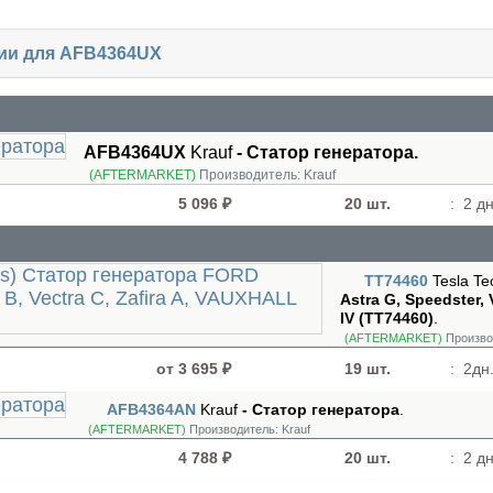
чии для AFB4364UX
AFB4364UX
Krauf
- Статор генератора.
(AFTERMARKET)
Производитель:
Krauf
5 096 ₽
20 шт.
:
2 дн
TT74460
Tesla Te
Astra G, Speedster, 
IV (TT74460)
.
(AFTERMARKET)
Произво
от 3 695 ₽
19 шт.
:
2дн.
AFB4364AN
Krauf
- Статор генератора
.
(AFTERMARKET)
Производитель:
Krauf
4 788 ₽
20 шт.
:
2 дн