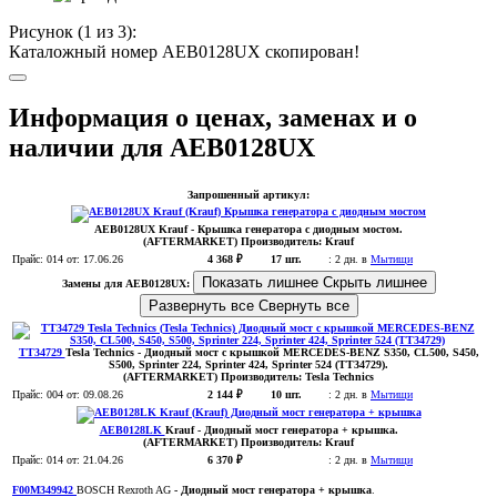
Рисунок (
1
из 3):
Каталожный номер AEB0128UX скопирован!
Информация о ценах, заменах и о
наличии для AEB0128UX
Запрошенный артикул:
AEB0128UX
Krauf
- Крышка генератора с диодным мостом.
(AFTERMARKET)
Производитель:
Krauf
Прайс:
014
от: 17.06.26
4 368 ₽
17 шт.
:
2 дн. в
Мытищи
Показать лишнее
Скрыть лишнее
Замены для AEB0128UX:
Развернуть все
Свернуть все
TT34729
Tesla Technics
- Диодный мост с крышкой MERCEDES-BENZ S350, CL500, S450,
S500, Sprinter 224, Sprinter 424, Sprinter 524 (TT34729)
.
(AFTERMARKET)
Производитель:
Tesla Technics
Прайс:
004
от: 09.08.26
2 144 ₽
10 шт.
:
2 дн. в
Мытищи
AEB0128LK
Krauf
- Диодный мост генератора + крышка
.
(AFTERMARKET)
Производитель:
Krauf
Прайс:
014
от: 21.04.26
6 370 ₽
:
2 дн. в
Мытищи
F00M349942
BOSCH Rexroth AG
- Диодный мост генератора + крышка
.