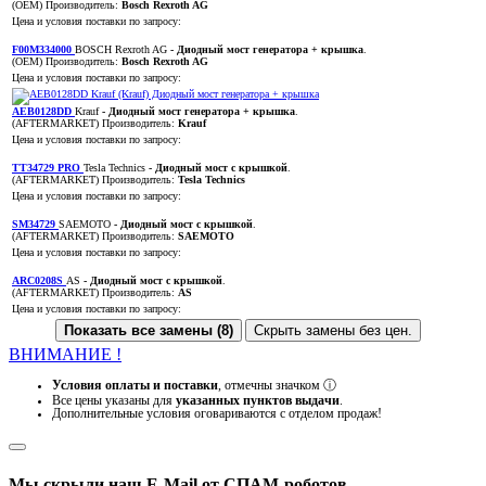
(OEM)
Производитель:
Bosch Rexroth AG
Цена и условия поставки по запросу:
F00M334000
BOSCH Rexroth AG
- Диодный мост генератора + крышка
.
(OEM)
Производитель:
Bosch Rexroth AG
Цена и условия поставки по запросу:
AEB0128DD
Krauf
- Диодный мост генератора + крышка
.
(AFTERMARKET)
Производитель:
Krauf
Цена и условия поставки по запросу:
TT34729 PRO
Tesla Technics
- Диодный мост с крышкой
.
(AFTERMARKET)
Производитель:
Tesla Technics
Цена и условия поставки по запросу:
SM34729
SAEMOTO
- Диодный мост с крышкой
.
(AFTERMARKET)
Производитель:
SAEMOTO
Цена и условия поставки по запросу:
ARC0208S
AS
- Диодный мост с крышкой
.
(AFTERMARKET)
Производитель:
AS
Цена и условия поставки по запросу:
Показать все замены (8)
Скрыть замены без цен.
ВНИМАНИЕ !
Условия оплаты и поставки
, отмечны значком
ⓘ
Все цены указаны для
указанных пунктов выдачи
.
Дополнительные условия оговариваются с отделом продаж!
Мы скрыли наш
E-Mail
от СПАМ-роботов.