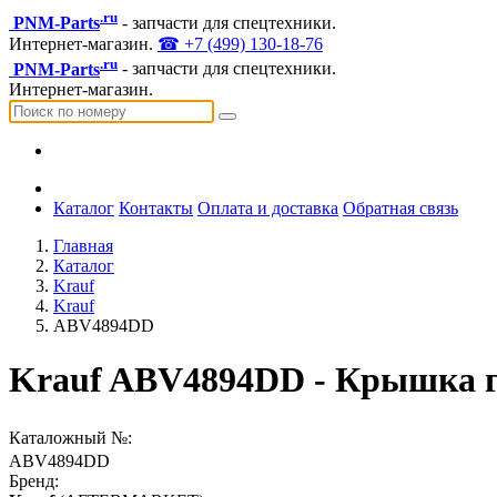
.ru
PNM-Parts
- запчасти для спецтехники.
Интернет-магазин.
☎ +7 (499) 130-18-76
.ru
PNM-Parts
- запчасти для спецтехники.
Интернет-магазин.
Каталог
Контакты
Оплата и доставка
Обратная связь
Главная
Каталог
Krauf
Krauf
ABV4894DD
Krauf ABV4894DD - Крышка г
Каталожный №:
ABV4894DD
Бренд: