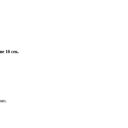
е 10 сек.
ьмо.