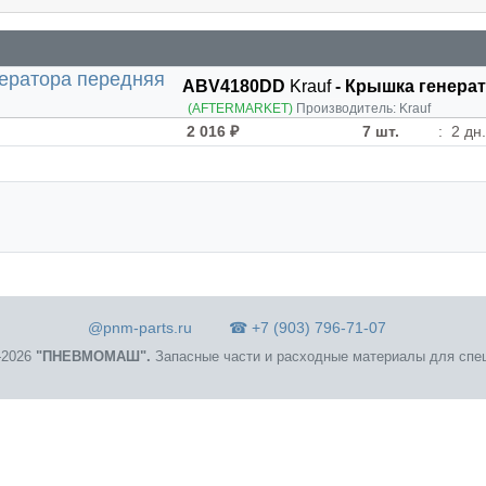
ABV4180DD
Krauf
- Крышка генера
(AFTERMARKET)
Производитель:
Krauf
2 016 ₽
7 шт.
:
2 дн
@pnm-parts.ru
☎ +7 (903) 796-71-07
2026
"ПНЕВМОМАШ".
Запасные части и расходные материалы для спец