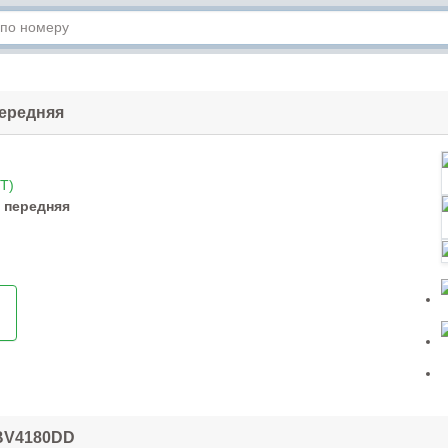
передняя
T)
 передняя
ABV4180DD