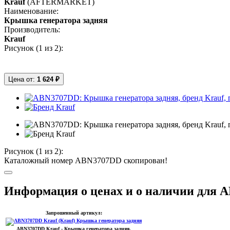
Krauf
(AFTERMARKET)
Наименование:
Крышка генератора задняя
Производитель:
Krauf
Рисунок (
1
из 2):
Цена от:
1 624 ₽
Рисунок (
1
из 2):
Каталожный номер ABN3707DD скопирован!
Информация о ценах и о наличии для 
Запрошенный артикул:
ABN3707DD
Krauf
- Крышка генератора задняя.