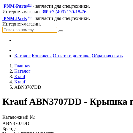
.ru
PNM-Parts
- запчасти для спецтехники.
Интернет-магазин.
☎ +7 (499) 130-18-76
.ru
PNM-Parts
- запчасти для спецтехники.
Интернет-магазин.
Каталог
Контакты
Оплата и доставка
Обратная связь
Главная
Каталог
Krauf
Krauf
ABN3707DD
Krauf ABN3707DD - Крышка г
Каталожный №:
ABN3707DD
Бренд: