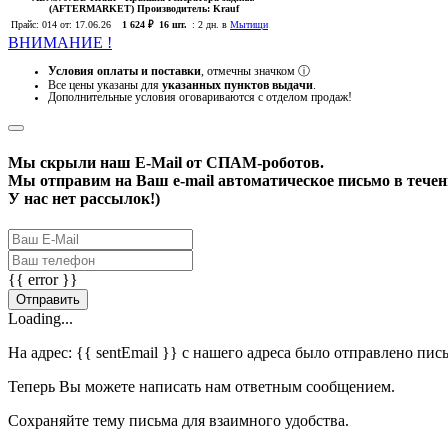
(AFTERMARKET)
Производитель:
Krauf
Прайс:
014
от: 17.06.26
1 624 ₽
16 шт.
:
2 дн. в
Мытищи
ВНИМАНИЕ !
Условия оплаты и поставки
, отмечны значком
ⓘ
Все цены указаны для
указанных пунктов выдачи
.
Дополнительные условия оговариваются с отделом продаж!
Мы скрыли наш
E-Mail
от СПАМ-роботов.
Мы отправим на Ваш e-mail автоматическое письмо в течени
У нас нет рассылок!)
{{ error }}
Отправить
Loading...
На адрес:
{{ sentEmail }}
с нашего адреса было отправлено пис
Теперь Вы можете написать нам ответным сообщением.
Сохраняйте тему письма для взаимного удобства.