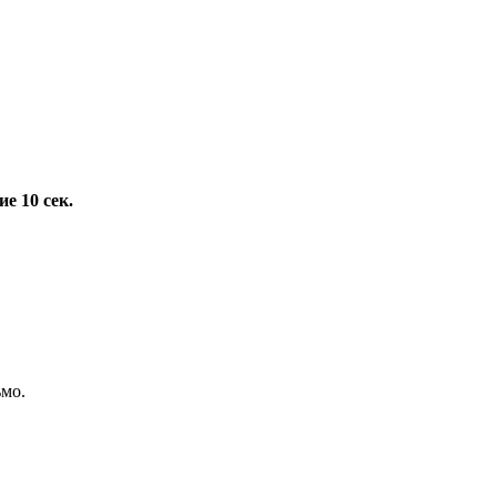
е 10 сек.
ьмо.