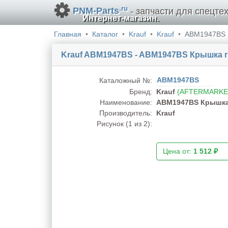
.ru
PNM-Parts
- запчасти для спецтех
Интернет-магазин.
Главная
Каталог
Krauf
Krauf
ABM1947BS
Krauf ABM1947BS - ABM1947BS Крышка г
ABM1947BS
Каталожный №:
Бренд:
Krauf
(AFTERMARKE
Наименование:
ABM1947BS Крышка 
Производитель:
Krauf
Рисунок (
1
из 2):
Цена от:
1 512 ₽