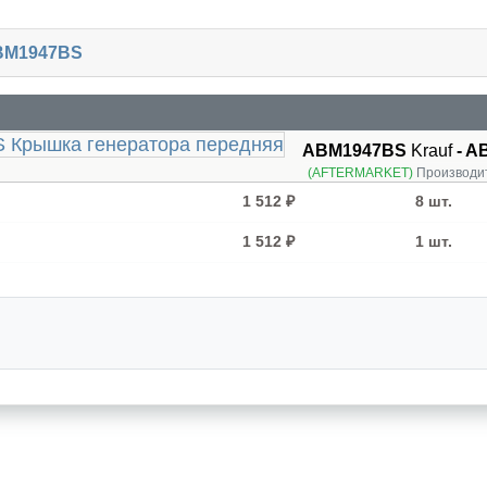
ABM1947BS
ABM1947BS
Krauf
- A
(AFTERMARKET)
Производи
1 512 ₽
8 шт.
1 512 ₽
1 шт.