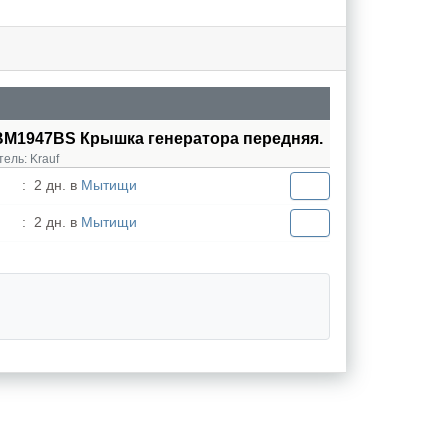
BM1947BS Крышка генератора передняя.
тель:
Krauf
:
2 дн. в
Мытищи
:
2 дн. в
Мытищи