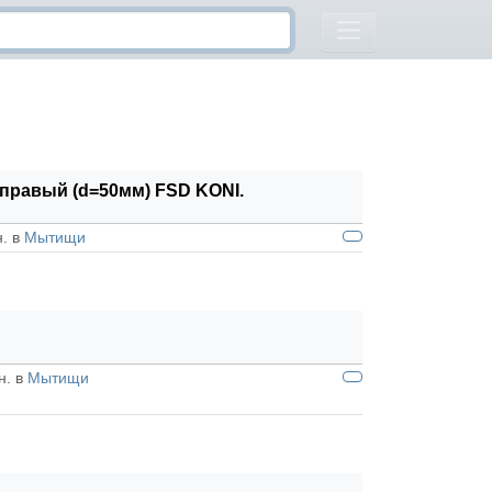
й/правый (d=50мм) FSD KONI.
н. в
Мытищи
н. в
Мытищи