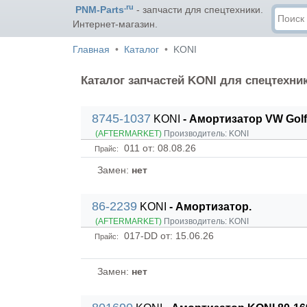
.ru
PNM-Parts
- запчасти для спецтехники.
Интернет-магазин.
Главная
Каталог
KONI
Каталог запчастей KONI для спецтехни
8745-1037
KONI
- Амортизатор VW Golf
(AFTERMARKET)
Производитель:
KONI
011
от: 08.08.26
Прайс:
Замен:
нет
86-2239
KONI
- Амортизатор.
(AFTERMARKET)
Производитель:
KONI
017-DD
от: 15.06.26
Прайс:
Замен:
нет