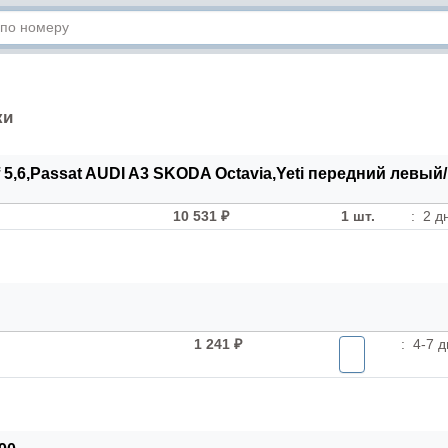
ки
 5,6,Passat AUDI A3 SKODA Octavia,Yeti передний левы
10 531 ₽
1 шт.
:
2 д
1 241 ₽
:
4-7 д