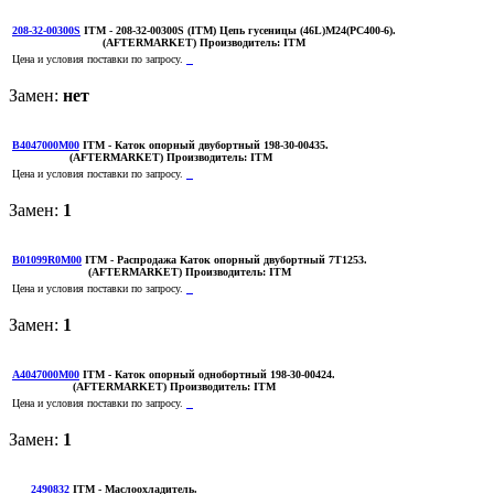
208-32-00300S
ITM
- 208-32-00300S (ITM) Цепь гусеницы (46L)M24(PC400-6).
(AFTERMARKET)
Производитель:
ITM
Цена и условия поставки по запросу.
Замен:
нет
B4047000M00
ITM
- Каток опорный двубортный 198-30-00435.
(AFTERMARKET)
Производитель:
ITM
Цена и условия поставки по запросу.
Замен:
1
B01099R0M00
ITM
- Распродажа Каток опорный двубортный 7T1253.
(AFTERMARKET)
Производитель:
ITM
Цена и условия поставки по запросу.
Замен:
1
A4047000M00
ITM
- Каток опорный однобортный 198-30-00424.
(AFTERMARKET)
Производитель:
ITM
Цена и условия поставки по запросу.
Замен:
1
2490832
ITM
- Маслоохладитель.