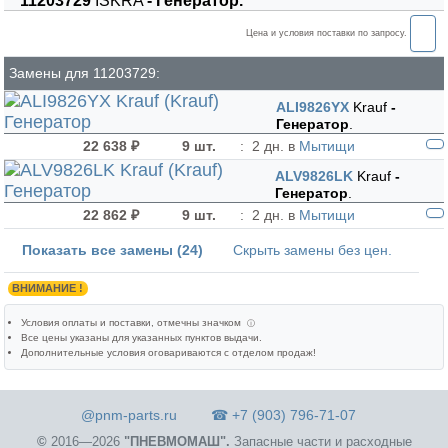
11203729
ISKRA
- Генератор.
Цена и условия поставки по запросу.
Замены для 11203729:
ALI9826YX
Krauf
-
Генератор
.
22 638 ₽
9 шт.
:
2 дн. в
Мытищи
ALV9826LK
Krauf
-
Генератор
.
22 862 ₽
9 шт.
:
2 дн. в
Мытищи
Показать все замены (24)
Скрыть замены без цен.
ВНИМАНИЕ !
Условия оплаты и поставки
, отмечны значком
ⓘ
Все цены указаны для
указанных пунктов выдачи
.
Дополнительные условия оговариваются с отделом продаж!
@pnm-parts.ru
☎ +7 (903) 796-71-07
©
2016—2026
"ПНЕВМОМАШ".
Запасные части и расходные