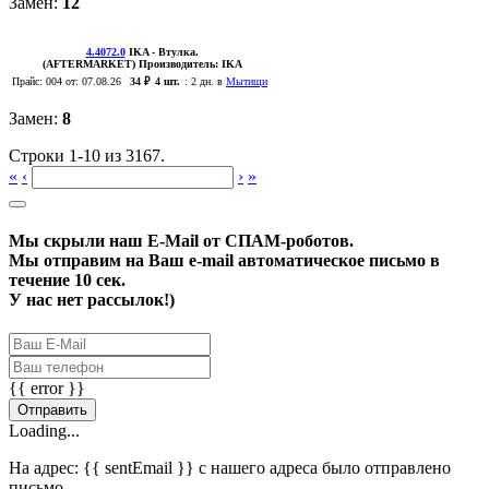
Замен:
12
4.4072.0
IKA
- Втулка.
(AFTERMARKET)
Производитель:
IKA
Прайс:
004
от: 07.08.26
34 ₽
4 шт.
:
2 дн. в
Мытищи
Замен:
8
Строки 1-10 из 3167.
«
‹
›
»
Мы скрыли наш
E-Mail
от СПАМ-роботов.
Мы отправим на Ваш e-mail автоматическое письмо в
течение 10 сек.
У нас нет рассылок!)
{{ error }}
Отправить
Loading...
На адрес:
{{ sentEmail }}
с нашего адреса было отправлено
письмо.