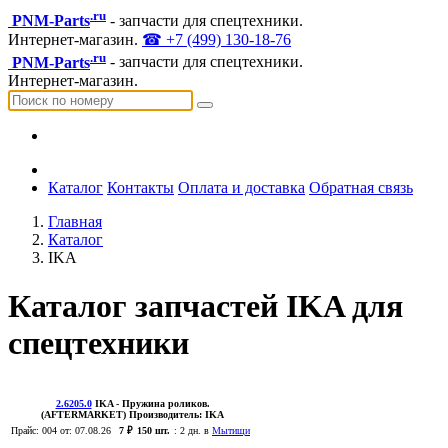
.ru
PNM-Parts
- запчасти для спецтехники.
Интернет-магазин.
☎ +7 (499) 130-18-76
.ru
PNM-Parts
- запчасти для спецтехники.
Интернет-магазин.
Каталог
Контакты
Оплата и доставка
Обратная связь
Главная
Каталог
IKA
Каталог запчастей IKA для
спецтехники
2.6205.0
IKA
- Пружина роликов.
(AFTERMARKET)
Производитель:
IKA
Прайс:
004
от: 07.08.26
7 ₽
150 шт.
:
2 дн. в
Мытищи