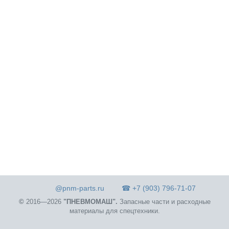
@pnm-parts.ru
☎ +7 (903) 796-71-07
©
2016—2026
"ПНЕВМОМАШ".
Запасные части и расходные
материалы для спецтехники.