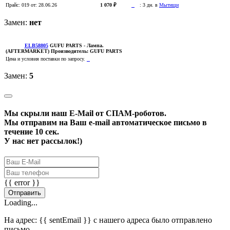
Прайс:
019
от: 28.06.26
1 070 ₽
:
3 дн. в
Мытищи
Замен:
нет
ELB58805
GUFU PARTS
- Лампа.
(AFTERMARKET)
Производитель:
GUFU PARTS
Цена и условия поставки по запросу.
Замен:
5
Мы скрыли наш
E-Mail
от СПАМ-роботов.
Мы отправим на Ваш e-mail автоматическое письмо в
течение 10 сек.
У нас нет рассылок!)
{{ error }}
Отправить
Loading...
На адрес:
{{ sentEmail }}
с нашего адреса было отправлено
письмо.