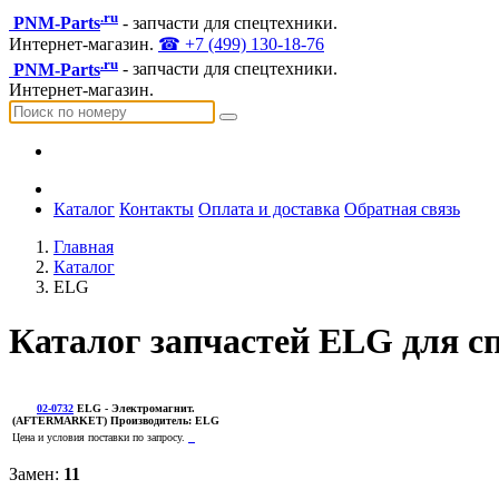
.ru
PNM-Parts
- запчасти для спецтехники.
Интернет-магазин.
☎ +7 (499) 130-18-76
.ru
PNM-Parts
- запчасти для спецтехники.
Интернет-магазин.
Каталог
Контакты
Оплата и доставка
Обратная связь
Главная
Каталог
ELG
Каталог запчастей ELG для с
02-0732
ELG
- Электромагнит.
(AFTERMARKET)
Производитель:
ELG
Цена и условия поставки по запросу.
Замен:
11