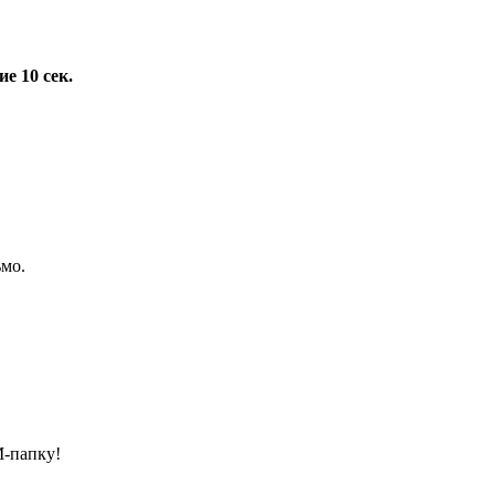
е 10 сек.
ьмо.
М-папку!