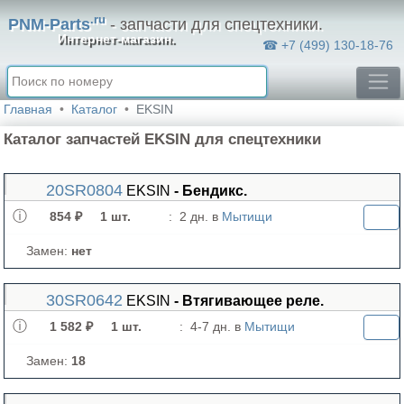
.ru
PNM-Parts
- запчасти для спецтехники.
Интернет-магазин.
☎ +7 (499) 130-18-76
Главная
Каталог
EKSIN
Каталог запчастей EKSIN для спецтехники
20SR0804
EKSIN
- Бендикс.
854 ₽
1 шт.
:
2 дн. в
Мытищи
Замен:
нет
30SR0642
EKSIN
- Втягивающее реле.
1 582 ₽
1 шт.
:
4-7 дн. в
Мытищи
Замен:
18