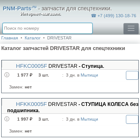
.ru
PNM-Parts
- запчасти для спецтехники.
Интернет-магазин.
☎ +7 (499) 130-18-76
Главная
Каталог
DRIVESTAR
Каталог запчастей DRIVESTAR для спецтехники
HFKC0005F
DRIVESTAR
- Ступица.
1 977 ₽
3 шт.
:
3 дн. в
Мытищи
Замен:
нет
HFKK0005F
DRIVESTAR
- СТУПИЦА КОЛЕСА без
подшипника.
1 997 ₽
3 шт.
:
3 дн. в
Мытищи
Замен:
нет