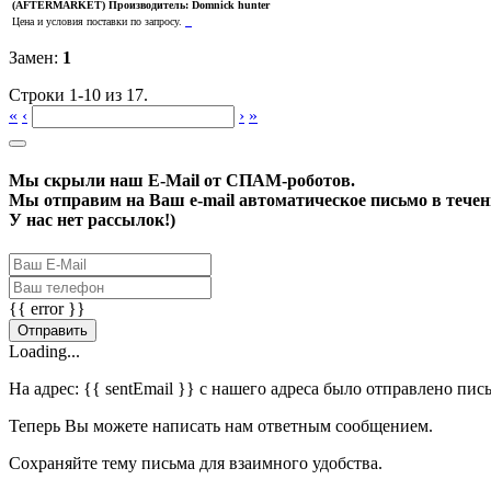
(AFTERMARKET)
Производитель:
Domnick hunter
Цена и условия поставки по запросу.
Замен:
1
Строки 1-10 из 17.
«
‹
›
»
Мы скрыли наш
E-Mail
от СПАМ-роботов.
Мы отправим на Ваш e-mail автоматическое письмо в течени
У нас нет рассылок!)
{{ error }}
Отправить
Loading...
На адрес:
{{ sentEmail }}
с нашего адреса было отправлено пис
Теперь Вы можете написать нам ответным сообщением.
Сохраняйте тему письма для взаимного удобства.