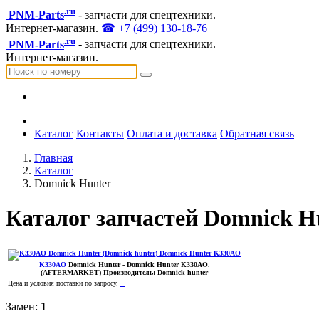
.ru
PNM-Parts
- запчасти для спецтехники.
Интернет-магазин.
☎ +7 (499) 130-18-76
.ru
PNM-Parts
- запчасти для спецтехники.
Интернет-магазин.
Каталог
Контакты
Оплата и доставка
Обратная связь
Главная
Каталог
Domnick Hunter
Каталог запчастей Domnick H
K330AO
Domnick Hunter
- Domnick Hunter K330AO.
(AFTERMARKET)
Производитель:
Domnick hunter
Цена и условия поставки по запросу.
Замен:
1