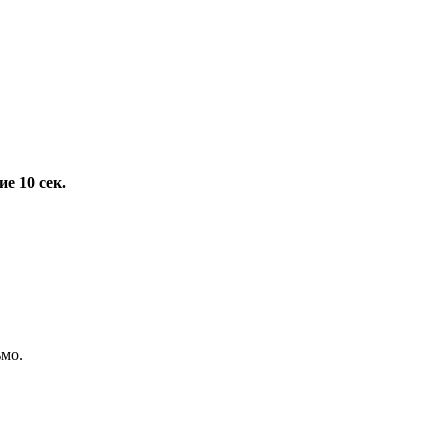
е 10 сек.
ьмо.