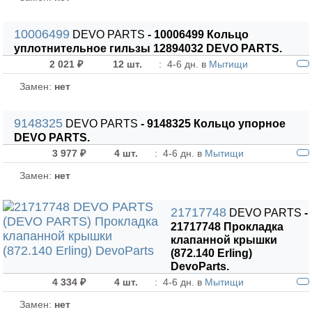
10006499
DEVO PARTS
- 10006499 Кольцо
уплотнительное гильзы 12894032 DEVO PARTS.
2 021 ₽
12 шт.
:
4-6 дн. в
Мытищи
Замен:
нет
9148325
DEVO PARTS
- 9148325 Кольцо упорное
DEVO PARTS.
3 977 ₽
4 шт.
:
4-6 дн. в
Мытищи
Замен:
нет
21717748
DEVO PARTS
-
21717748 Прокладка
клапанной крышки
(872.140 Erling)
DevoParts.
4 334 ₽
4 шт.
:
4-6 дн. в
Мытищи
Замен:
нет