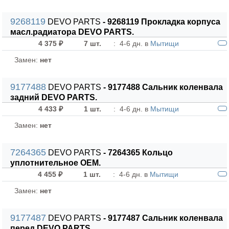
9268119
DEVO PARTS
- 9268119 Прокладка корпуса
масл.радиатора DEVO PARTS.
4 375 ₽
7 шт.
:
4-6 дн. в
Мытищи
Замен:
нет
9177488
DEVO PARTS
- 9177488 Сальник коленвала
задний DEVO PARTS.
4 433 ₽
1 шт.
:
4-6 дн. в
Мытищи
Замен:
нет
7264365
DEVO PARTS
- 7264365 Кольцо
уплотнительное OEM.
4 455 ₽
1 шт.
:
4-6 дн. в
Мытищи
Замен:
нет
9177487
DEVO PARTS
- 9177487 Сальник коленвала
перед DEVO PARTS.